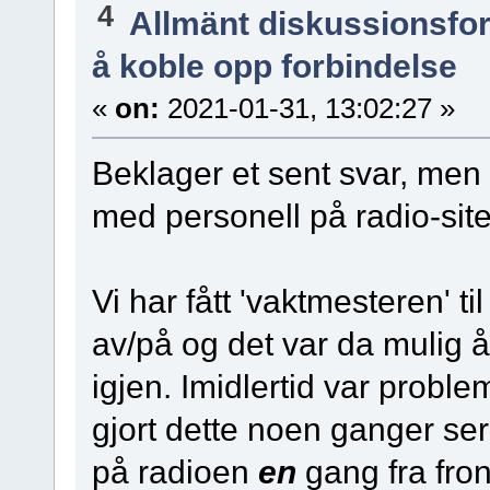
4
Allmänt diskussionsfo
å koble opp forbindelse
«
on:
2021-01-31, 13:02:27 »
Beklager et sent svar, men d
med personell på radio-sit
Vi har fått 'vaktmesteren' 
av/på og det var da mulig 
igjen. Imidlertid var proble
gjort dette noen ganger ser 
på radioen
en
gang fra fron