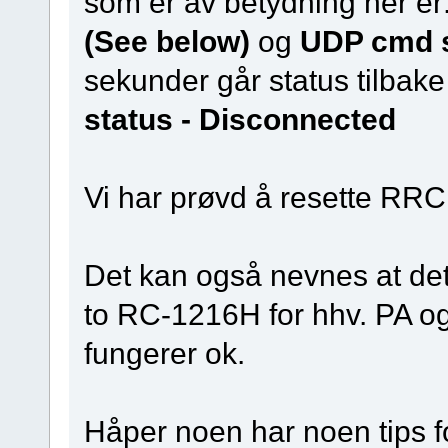
som er av betydning her er
(See below)
og
UDP cmd st
sekunder går status tilbake
status - Disconnected
Vi har prøvd å resette RRC 
Det kan også nevnes at de
to RC-1216H for hhv. PA og
fungerer ok.
Håper noen har noen tips f