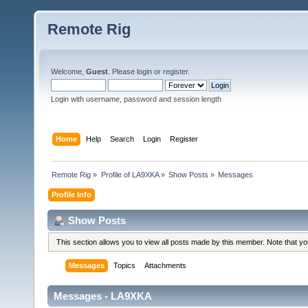
Remote Rig
Welcome,
Guest
. Please
login
or
register
.
Login with username, password and session length
Home
Help
Search
Login
Register
Remote Rig
»
Profile of LA9XKA
»
Show Posts
»
Messages
Profile Info
Show Posts
This section allows you to view all posts made by this member. Note that y
Messages
Topics
Attachments
Messages - LA9XKA