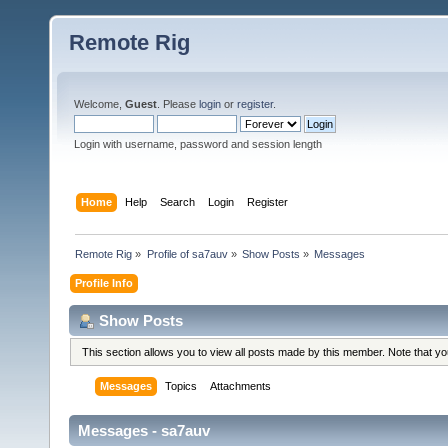
Remote Rig
Welcome,
Guest
. Please
login
or
register
.
Login with username, password and session length
Home
Help
Search
Login
Register
Remote Rig
»
Profile of sa7auv
»
Show Posts
»
Messages
Profile Info
Show Posts
This section allows you to view all posts made by this member. Note that y
Messages
Topics
Attachments
Messages - sa7auv