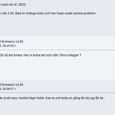
m med min IC-2820.
n inte 2.65. Bad en kollega kolla och han hade exakt samma problem.
d firmware v2.65
, 00:24:09 »
 så det funkar. Har ni kollat det som står i förra inlägget ?
d firmware v2.65
, 00:39:57 »
e ut att vara i kontrol läge heller. Kan ta och testa en gång till när jag får tid...