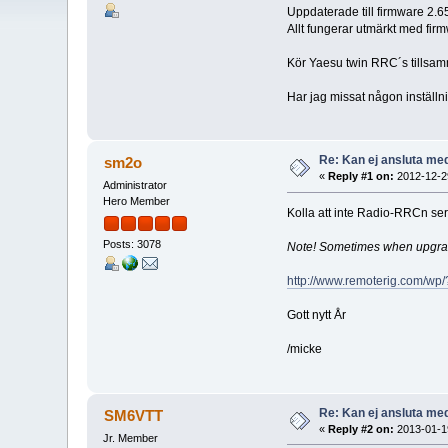
Uppdaterade till firmware 2.65,
Allt fungerar utmärkt med firm
Kör Yaesu twin RRC´s tillsa
Har jag missat någon inställn
Re: Kan ej ansluta me
sm2o
«
Reply #1 on:
2012-12-29
Administrator
Hero Member
Kolla att inte Radio-RRCn ser
Posts: 3078
Note! Sometimes when upgrading
http://www.remoterig.com/w
Gott nytt År
/micke
Re: Kan ej ansluta me
SM6VTT
«
Reply #2 on:
2013-01-19
Jr. Member