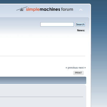
News:
« previous
next »
PRINT