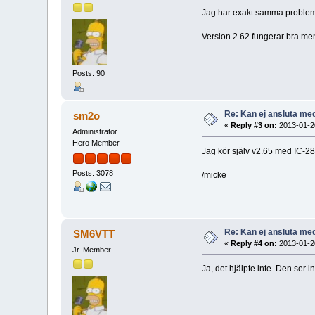
Jag har exakt samma proble
Version 2.62 fungerar bra me
Posts: 90
Re: Kan ej ansluta me
sm2o
«
Reply #3 on:
2013-01-20
Administrator
Hero Member
Jag kör själv v2.65 med IC-2820
Posts: 3078
/micke
Re: Kan ej ansluta me
SM6VTT
«
Reply #4 on:
2013-01-20
Jr. Member
Ja, det hjälpte inte. Den ser int