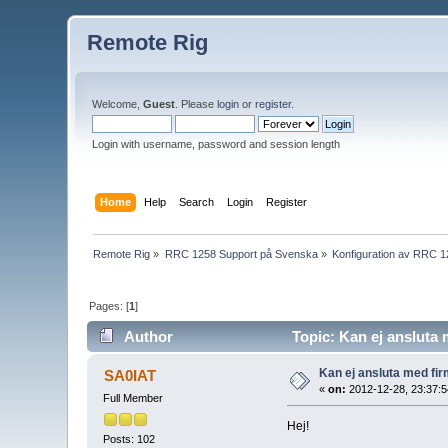
Remote Rig
Welcome,
Guest
. Please
login
or
register
.
Login with username, password and session length
Home
Help
Search
Login
Register
Remote Rig
»
RRC 1258 Support på Svenska
»
Konfiguration av RRC 
Pages: [
1
]
Author
Topic: Kan ej ansluta
Kan ej ansluta med fi
SA0IAT
«
on:
2012-12-28, 23:37:5
Full Member
Hej!
Posts: 102