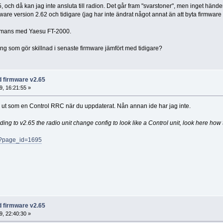
 och då kan jag inte ansluta till radion. Det går fram "svarstoner", men inget händer 
ware version 2.62 och tidigare (jag har inte ändrat något annat än att byta firmware
mmans med Yaesu FT-2000.
ing som gör skillnad i senaste firmware jämfört med tidigare?
d firmware v2.65
, 16:21:55 »
 ut som en Control RRC när du uppdaterat. Nån annan ide har jag inte.
 to v2.65 the radio unit change config to look like a Control unit, look here how t
p/?page_id=1695
d firmware v2.65
, 22:40:30 »