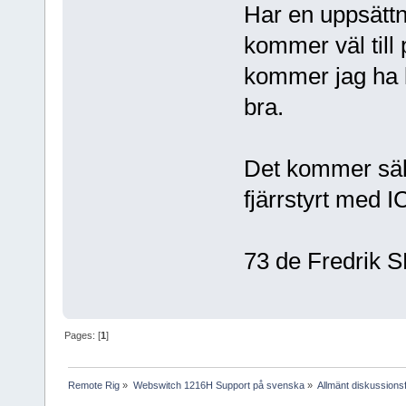
Har en uppsätt
kommer väl till 
kommer jag ha k
bra.
Det kommer säke
fjärrstyrt med I
73 de Fredrik
Pages: [
1
]
Remote Rig
»
Webswitch 1216H Support på svenska
»
Allmänt diskussion