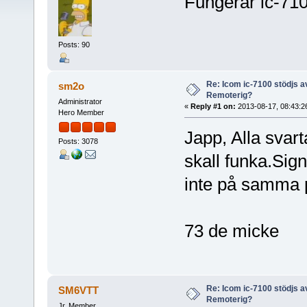
Fungerar ic-71
Posts: 90
Re: Icom ic-7100 stödjs a
sm2o
Remoterig?
Administrator
«
Reply #1 on:
2013-08-17, 08:43:2
Hero Member
Japp, Alla svar
Posts: 3078
skall funka.Sig
inte på samma 
73 de micke
Re: Icom ic-7100 stödjs a
SM6VTT
Remoterig?
Jr. Member