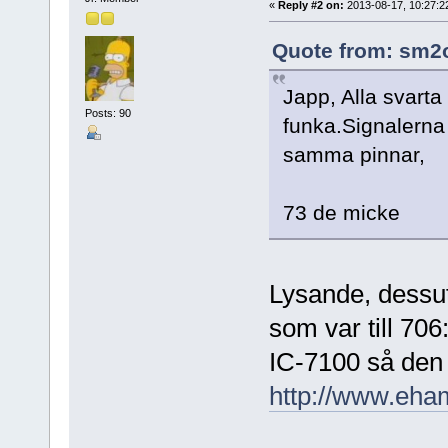
«
Reply #2 on:
2013-08-17, 10:27:2
Quote from: sm2o
Japp, Alla svarta
Posts: 90
funka.Signalerna
samma pinnar,
73 de micke
Lysande, dessu
som var till 70
IC-7100 så den 
http://www.eham