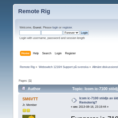
Remote Rig
Welcome,
Guest
. Please
login
or
register
.
Login with username, password and session length
Home
Help
Search
Login
Register
Remote Rig
»
Webswitch 1216H Support på svenska
»
Allmänt diskussion
Pages: [
1
]
Author
Topic: Icom ic-7100 stöd
Icom ic-7100 stödjs av äl
SM6VTT
Remoterig?
Jr. Member
«
on:
2013-08-16, 23:19:44 »