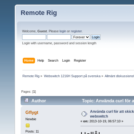
Remote Rig
Welcome,
Guest
. Please
login
or
register
.
Login with username, password and session length
Home
Help
Search
Login
Register
Remote Rig
»
Webswitch 1216H Support på svenska
»
Allmänt diskussion
Pages: [
1
]
Author
Topic: Använda curl för 
Använda curl för att skic
Gflygt
webswitch
Newbie
«
on:
2013-10-19, 06:57:10 »
Posts: 11