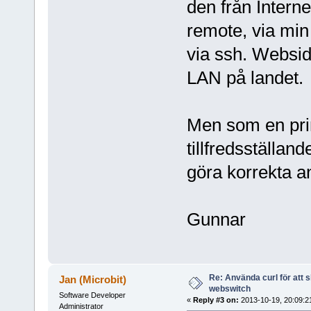
den från Interne
remote, via mi
via ssh. Websid
LAN på landet.
Men som en pri
tillfredsställan
göra korrekta a
Gunnar
Re: Använda curl för att 
Jan (Microbit)
webswitch
Software Developer
«
Reply #3 on:
2013-10-19, 20:09:2
Administrator