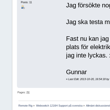
Posts: 11
Jag försökte no
Jag ska testa m
Fast nu kan jag 
plats för elektr
jag inte lyckas. 
Gunnar
«
Last Edit: 2013-10-20, 16:54:18 by 
Pages: [
1
]
Remote Rig
»
Webswitch 1216H Support på svenska
»
Allmänt diskussion