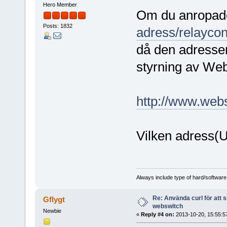
Hero Member
Om du anropad
Posts: 1832
adress/relaycon
då den adressen
styrning av We
http://www.web
Vilken adress(
Always include type of hard/software
Re: Använda curl för att 
Gflygt
webswitch
Newbie
«
Reply #4 on:
2013-10-20, 15:55:5