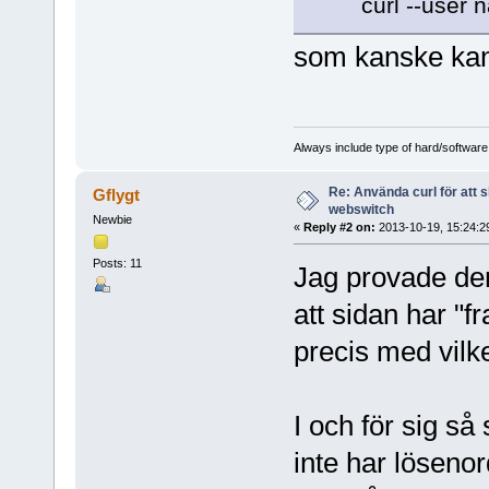
curl --user n
som kanske kan 
Always include type of hard/software
Re: Använda curl för att 
Gflygt
webswitch
Newbie
«
Reply #2 on:
2013-10-19, 15:24:2
Posts: 11
Jag provade den
att sidan har "
precis med vilk
I och för sig så 
inte har löseno