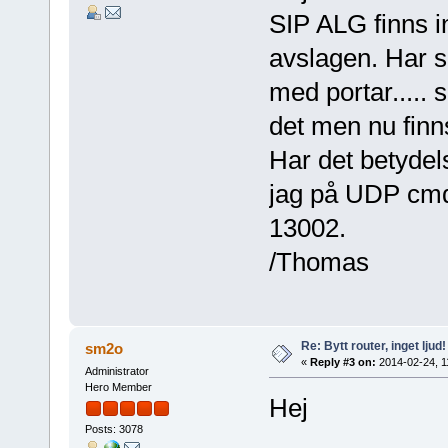
SIP ALG finns i
avslagen. Har s
med portar..... 
det men nu finn
Har det betydel
jag på UDP cm
13002.
/Thomas
Re: Bytt router, inget ljud!
sm2o
«
Reply #3 on:
2014-02-24, 1
Administrator
Hero Member
Hej
Posts: 3078