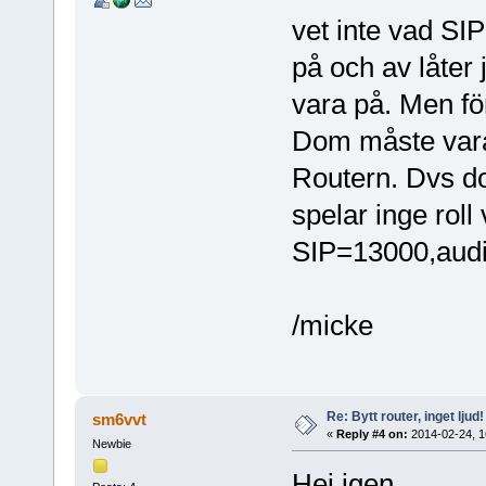
vet inte vad SI
på och av låter 
vara på. Men fö
Dom måste var
Routern. Dvs do
spelar inge roll 
SIP=13000,aud
/micke
Re: Bytt router, inget ljud!
sm6vvt
«
Reply #4 on:
2014-02-24, 1
Newbie
Hej igen.