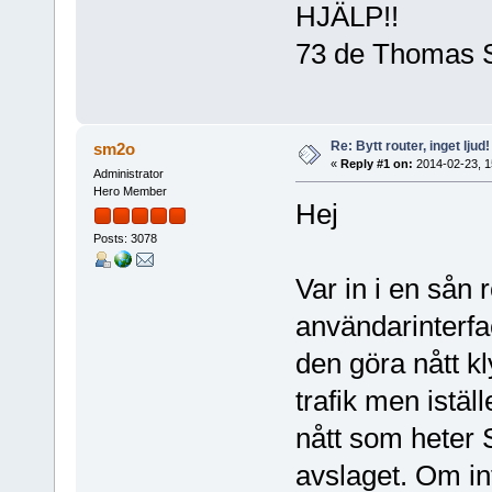
HJÄLP!!
73 de Thomas
Re: Bytt router, inget ljud!
sm2o
«
Reply #1 on:
2014-02-23, 1
Administrator
Hero Member
Hej
Posts: 3078
Var in i en sån
användarinterfac
den göra nått kly
trafik men iställ
nått som heter S
avslaget. Om int