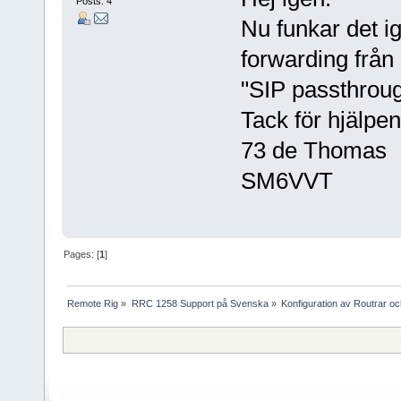
Posts: 4
Nu funkar det i
forwarding från
"SIP passthroug
Tack för hjälpen
73 de Thomas
SM6VVT
Pages: [
1
]
Remote Rig
»
RRC 1258 Support på Svenska
»
Konfiguration av Routrar o