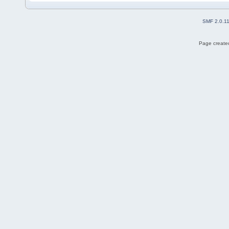
SMF 2.0.1
Page created