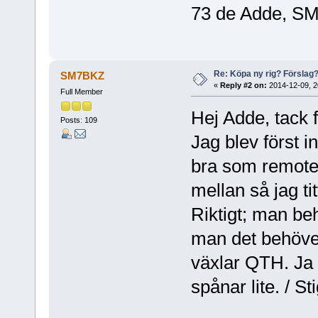
73 de Adde, 
Re: Köpa ny rig? Förslag
SM7BKZ
«
Reply #2 on:
2014-12-09, 2
Full Member
Hej Adde, tack 
Posts: 109
Jag blev först 
bra som remote 
mellan så jag t
Riktigt; man be
man det behöver
växlar QTH. Ja 
spånar lite. / S