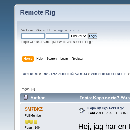
Remote Rig
Welcome,
Guest
. Please
login
or
register
.
Login with username, password and session length
Home
Help
Search
Login
Register
Remote Rig
»
RRC 1258 Support på Svenska
»
Allmänt diskussionsforum
»
Pages: [
1
]
Author
Topic: Köpa ny rig? Förs
Köpa ny rig? Förslag?
SM7BKZ
«
on:
2014-12-09, 11:13:15 »
Full Member
Hej, jag har en
Posts: 109