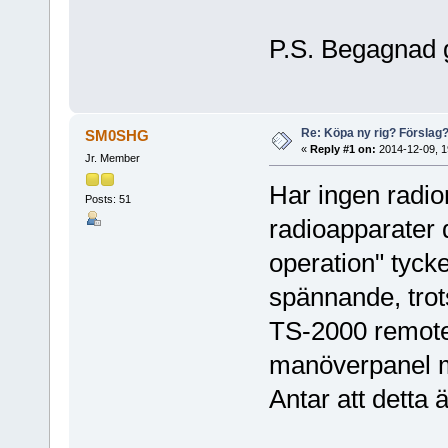
P.S. Begagnad g
Re: Köpa ny rig? Förslag
SM0SHG
«
Reply #1 on:
2014-12-09, 1
Jr. Member
Har ingen radio
Posts: 51
radioapparater 
operation" tycke
spännande, trots
TS-2000 remote p
manöverpanel må
Antar att detta är