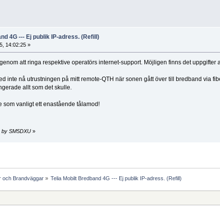
d 4G --- Ej publik IP-adress. (Refill)
, 14:02:25 »
nom att ringa respektive operatörs internet-support. Möjligen finns det uppgifter a
 med inte nå utrustningen på mitt remote-QTH när sonen gått över till bredband via fi
ungerade allt som det skulle.
e som vanligt ett enastående tålamod!
03 by SM5DXU
»
ar och Brandväggar
»
Telia Mobilt Bredband 4G --- Ej publik IP-adress. (Refill)