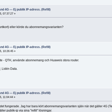
d 4G --- Ej publik IP-adress. (Refill)
, 07:37:27 »
tantkort) eller körde du abonnemangsvarianten?
d 4G --- Ej publik IP-adress. (Refill)
, 10:26:45 »
mote - QTH, använde abonnemang och Huaweis stora router.
, Lidén Data.
d 4G --- Ej publik IP-adress. (Refill)
, 11:04:44 »
ör det fungerade. Jag har bara kört abonnemangsvarianten själv när det gäller 4G (Te
er publik-ip via sina "refill" lösningar.