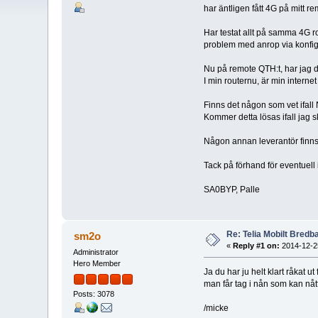
har äntligen fått 4G på mitt
Har testat allt på samma 4G 
problem med anrop via konfig
Nu på remote QTH:t, har jag d
I min routernu, är min interne
Finns det någon som vet ifall 
Kommer detta lösas ifall jag 
Någon annan leverantör finns i
Tack på förhand för eventuell 
SA0BYP, Palle
Re: Telia Mobilt Bredban
sm2o
«
Reply #1 on:
2014-12-25
Administrator
Hero Member
Ja du har ju helt klart råkat u
man får tag i nån som kan nått 
Posts: 3078
/micke