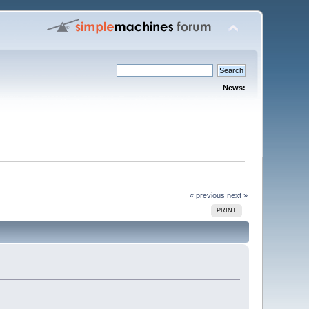
News:
« previous
next »
PRINT