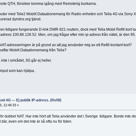
 remote QTH, försöker komma igång med Remoterig burkarna.
router med Tele2 Mobilt Dataabonemang för Radio enheten och Telia 4G via Sony Xpe
urerad dyndns.org tjänst.
en tidigare fungerande D-link DWR-921 routern, dock med Telia Mobil Refill kort lad
t adress 100.86.126.52. Men, om jag frågar efter min ip-adress från nätet, är den 95
NAT-adresseringen är på grund av att jag använder mig av ett Refill kontant kort?
skaffar Mobilt Dataabonemang från Telia?
nte i området, 3G går ej heller.
input som kan hjälpa..
d 4G --- Ej publik IP-adress. (Refill)
, 12:46:33 »
t för dubbel NAT. Har inte hört att Telia använder det i Sverige tidigare. Borde inte 
där, även om det inte är så ofta nu för tiden.