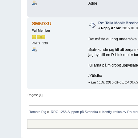
Adde
Re: Telia Mobilt Bredban
SM5DXU
«
Reply #7 on:
2015-01-05
Full Member
Det måste du nog undersöka ge
Posts: 130
Själv kunde jag till att börja
jag bytt till en D-Link router f
Killarna på microbit uppvisad
/ Göstha
«
Last Edit: 2015-01-05, 14:04:
Pages: [
1
]
Remote Rig
»
RRC 1258 Support på Svenska
»
Konfiguration av Routr