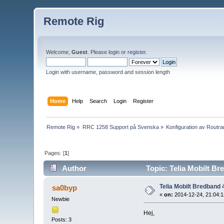
Remote Rig
Welcome,
Guest
. Please
login
or
register
.
Login with username, password and session length
Home
Help
Search
Login
Register
Remote Rig
»
RRC 1258 Support på Svenska
»
Konfiguration av Routr
Pages: [
1
]
Author
Topic: Telia Mobilt Bre
Telia Mobilt Bredband 4G
sa0byp
«
on:
2014-12-24, 21:04:1
Newbie
Hej,
Posts: 3