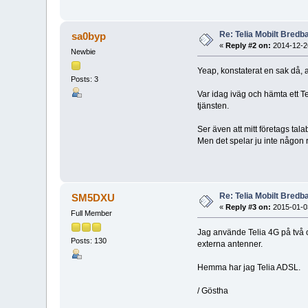
Re: Telia Mobilt Bredban
sa0byp
«
Reply #2 on:
2014-12-26
Newbie
Yeap, konstaterat en sak då, a
Posts: 3
Var idag iväg och hämta ett
tjänsten.
Ser även att mitt företags tal
Men det spelar ju inte någon 
Re: Telia Mobilt Bredban
SM5DXU
«
Reply #3 on:
2015-01-03
Full Member
Jag använde Telia 4G på två oli
Posts: 130
externa antenner.
Hemma har jag Telia ADSL.
/ Göstha