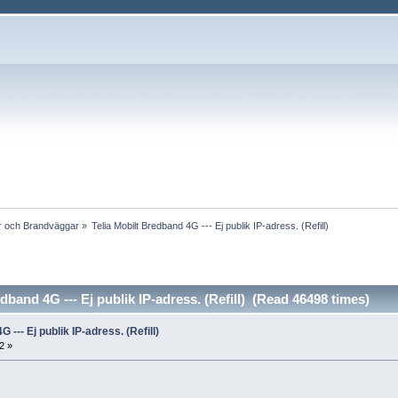
ar och Brandväggar
»
Telia Mobilt Bredband 4G --- Ej publik IP-adress. (Refill)
dband 4G --- Ej publik IP-adress. (Refill) (Read 46498 times)
 --- Ej publik IP-adress. (Refill)
2 »