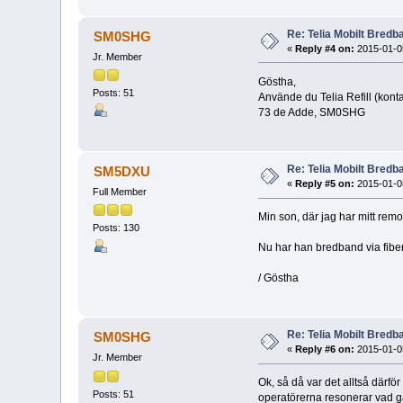
Re: Telia Mobilt Bredban
SM0SHG
«
Reply #4 on:
2015-01-05
Jr. Member
Göstha,
Posts: 51
Använde du Telia Refill (kon
73 de Adde, SM0SHG
Re: Telia Mobilt Bredban
SM5DXU
«
Reply #5 on:
2015-01-05
Full Member
Min son, där jag har mitt re
Posts: 130
Nu har han bredband via fiber
/ Göstha
Re: Telia Mobilt Bredban
SM0SHG
«
Reply #6 on:
2015-01-05
Jr. Member
Ok, så då var det alltså därf
Posts: 51
operatörerna resonerar vad gäll