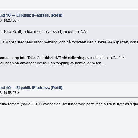
d 4G --- Ej publik IP-adress. (Refill)
, 18:23:50 »
tt Telia Refill, laddat med halvårssurf, får dubbel NAT.
 Telia Mobilt Bredbandsabonnemang, och då försvann den dubbla NAT-spärren, och
abonnemang från Telia får dubbel NAT vid aktivering av mobil data i 4G nätet.
roll när man använder det för uppkoppling av kontrollenheten....
d 4G --- Ej publik IP-adress. (Refill)
, 19:55:07 »
ka remote (radio) QTH i över ett år. Det fungerade perfekt hela tiden, trots att signa