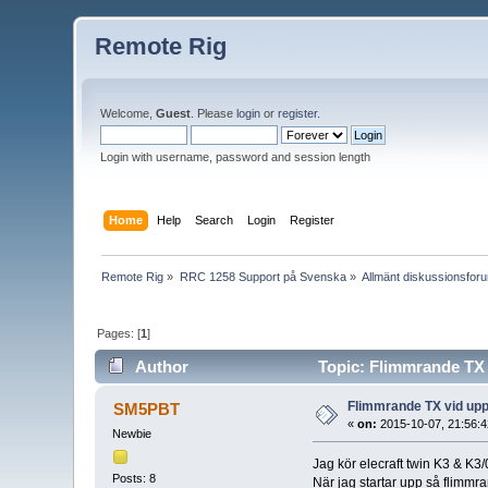
Remote Rig
Welcome,
Guest
. Please
login
or
register
.
Login with username, password and session length
Home
Help
Search
Login
Register
Remote Rig
»
RRC 1258 Support på Svenska
»
Allmänt diskussionsfor
Pages: [
1
]
Author
Topic: Flimmrande TX 
Flimmrande TX vid upp
SM5PBT
«
on:
2015-10-07, 21:56:4
Newbie
Jag kör elecraft twin K3 & K3/
Posts: 8
När jag startar upp så flimmr