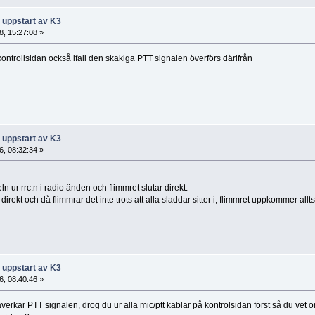
 uppstart av K3
, 15:27:08 »
ontrollsidan också ifall den skakiga PTT signalen överförs därifrån
 uppstart av K3
, 08:32:34 »
eln ur rrc:n i radio änden och flimmret slutar direkt.
direkt och då flimmrar det inte trots att alla sladdar sitter i, flimmret uppkommer all
 uppstart av K3
, 08:40:46 »
 påverkar PTT signalen, drog du ur alla mic/ptt kablar på kontrolsidan först så du 