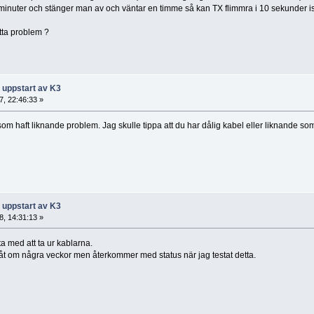
minuter och stänger man av och väntar en timme så kan TX flimmra i 10 sekunder ist
tta problem ?
 uppstart av K3
, 22:46:33 »
som haft liknande problem. Jag skulle tippa att du har dålig kabel eller liknande som
 uppstart av K3
, 14:31:13 »
ta med att ta ur kablarna.
 om några veckor men återkommer med status när jag testat detta.