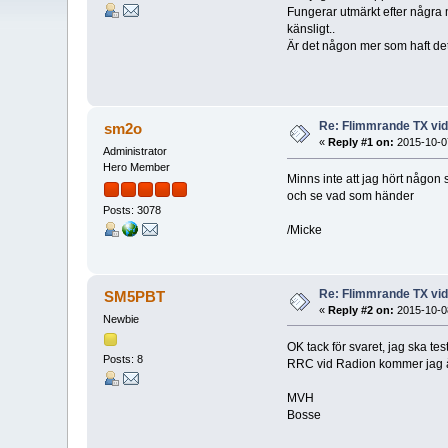
Fungerar utmärkt efter några 
känsligt..
Är det någon mer som haft de
Re: Flimmrande TX vid
sm2o
«
Reply #1 on:
2015-10-07
Administrator
Hero Member
Minns inte att jag hört någon 
och se vad som händer
Posts: 3078
/Micke
Re: Flimmrande TX vid
SM5PBT
«
Reply #2 on:
2015-10-08
Newbie
OK tack för svaret, jag ska tes
Posts: 8
RRC vid Radion kommer jag åt
MVH
Bosse