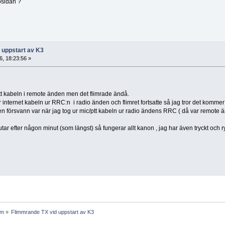
osidan ?
 uppstart av K3
, 18:23:56 »
ptt kabeln i remote änden men det flimrade ändå.
 internet kabeln ur RRC:n i radio änden och flimret fortsatte så jag tror det kommer
n försvann var när jag tog ur mic/ptt kabeln ur radio ändens RRC ( då var remote ä
ar efter någon minut (som längst) så fungerar allt kanon , jag har även tryckt och ryc
um
»
Flimmrande TX vid uppstart av K3