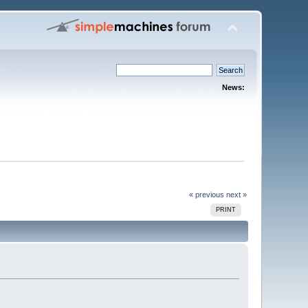
News:
« previous
next »
PRINT