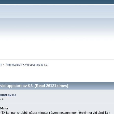
um
»
Flimmrande TX vid uppstart av K3
vid uppstart av K3 (Read 26121 times)
start av K3
2 »
0-Mini.
ar TX lampan snabbt i några minuter ( även mottagningen försvinner vid tänd Tx ).