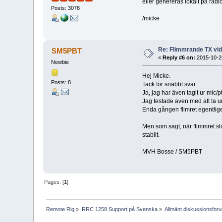
eller genereras lokalt på radi
Posts: 3078
/micke
Re: Flimmrande TX vid
SM5PBT
«
Reply #6 on:
2015-10-26
Newbie
Hej Micke.
Posts: 8
Tack för snabbt svar.
Ja, jag har även tagit ur mic/
Jag testade även med att ta ur
Enda gången flimret egentlige
Men som sagt, när flimmret slut
stabilt.
MVH Bosse / SM5PBT
Pages: [
1
]
Remote Rig
»
RRC 1258 Support på Svenska
»
Allmänt diskussionsfor