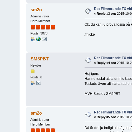
Re: Flimmrande TX vid
sm2o
«
Reply #3 on:
2015-10-08
Administrator
Hero Member
Ok, du kan ju prova lossa på k
Posts: 3078
/micke
Re: Flimmrande TX vid
SM5PBT
«
Reply #4 on:
2015-10-26
Newbie
Hej igen.
Posts: 8
Har nu testat att ta ur mic kab
Testade även att starta radion 
MVH Bosse / SM5PBT
Re: Flimmrande TX vid
sm2o
«
Reply #5 on:
2015-10-26
Administrator
Hero Member
Då är det ju troligt att något