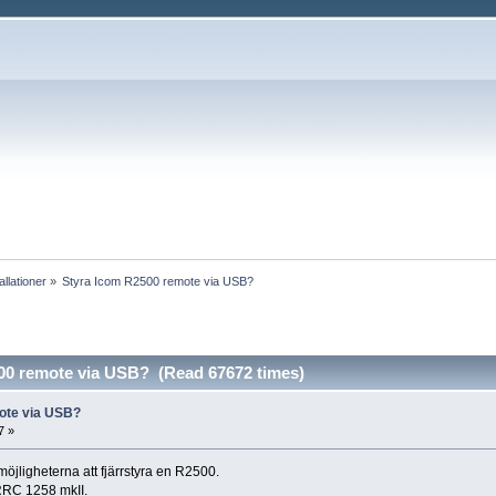
llationer
»
Styra Icom R2500 remote via USB?
00 remote via USB? (Read 67672 times)
ote via USB?
7 »
 möjligheterna att fjärrstyra en R2500.
RRC 1258 mkII.