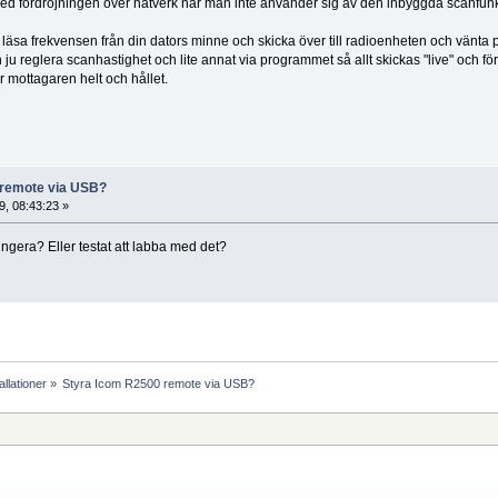
ed fördröjningen över nätverk när man inte använder sig av den inbyggda scanfun
sa frekvensen från din dators minne och skicka över till radioenheten och vänta på
u reglera scanhastighet och lite annat via programmet så allt skickas "live" och för
 mottagaren helt och hållet.
 remote via USB?
, 08:43:23 »
ungera? Eller testat att labba med det?
llationer
»
Styra Icom R2500 remote via USB?