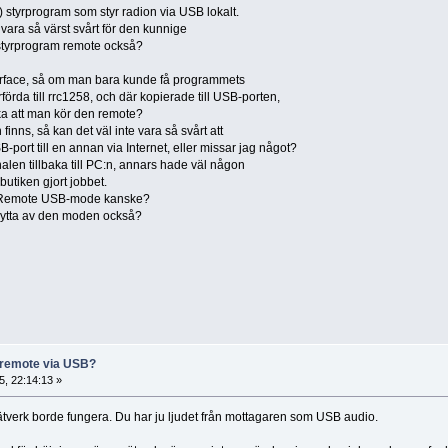
a) styrprogram som styr radion via USB lokalt.
 vara så värst svårt för den kunnige
ta styrprogram remote också?
erface, så om man bara kunde få programmets
da till rrc1258, och där kopierade till USB-porten,
ka att man kör den remote?
finns, så kan det väl inte vara så svårt att
ort till en annan via Internet, eller missar jag något?
alen tillbaka till PC:n, annars hade väl någon
utiken gjort jobbet.
 Remote USB-mode kanske?
nytta av den moden också?
 remote via USB?
, 22:14:13 »
ätverk borde fungera. Du har ju ljudet från mottagaren som USB audio.