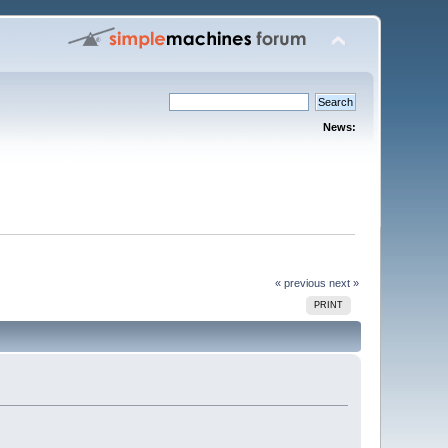
News:
« previous
next »
PRINT