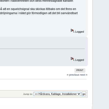
ktionen i radioenheten och dess minneslagrade kanaler.
 att en squelchsignal ska skickas tillbaks om det finns en
dröjningarna i nätet gör förmodligen att det bli oanvändbart
Logged
Logged
PRINT
« previous
next »
Jump to: