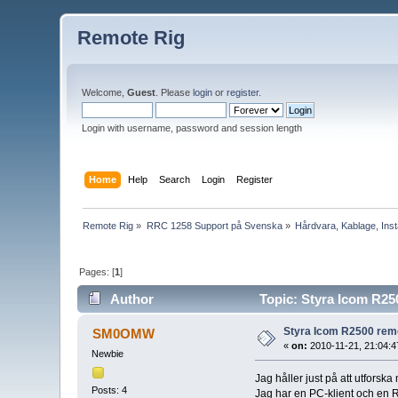
Remote Rig
Welcome,
Guest
. Please
login
or
register
.
Login with username, password and session length
Home
Help
Search
Login
Register
Remote Rig
»
RRC 1258 Support på Svenska
»
Hårdvara, Kablage, Insta
Pages: [
1
]
Author
Topic: Styra Icom R25
Styra Icom R2500 rem
SM0OMW
«
on:
2010-11-21, 21:04:4
Newbie
Jag håller just på att utforska
Posts: 4
Jag har en PC-klient och en 