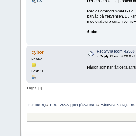
Det kan kanske bli problem m
Med datorprogrammet ska du lä
bärvåg på frekvensen. Du kan j
med ett datorprogram som styr
/Ubbe
Re: Styra Icom R2500
cybor
«
Reply #2 on:
2020-05-19
Newbie
Någon som har fått detta att f
Posts: 1
Pages: [
1
]
Remote Rig
»
RRC 1258 Support på Svenska
»
Hårdvara, Kablage, Insta