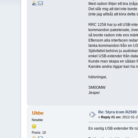
Med radion följer ett bra (nåj
Det slår mig att det inte borde
(inte jag alltså) att köra det
RRC 1258 har ju ett USB-int
kommandon paketerade, överför
så borde radion inte ens mär
Eftersom alla interfacen redan 
länka kommandon från en USB-p
Självfallet behövs ju audiokan
enkel USB-extender från datab
Kunde man skapa en sådan
Kanske andra riggar kan ha 
hälsningar,
SM0OMW
Jesper
Re: Styra Icom R2500
Ubbe
«
Reply #1 on:
2012-01-25
Newbie
En vanlig USB extender för n
Posts: 10