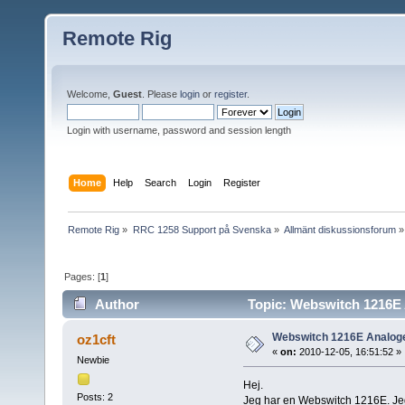
Remote Rig
Welcome,
Guest
. Please
login
or
register
.
Login with username, password and session length
Home
Help
Search
Login
Register
Remote Rig
»
RRC 1258 Support på Svenska
»
Allmänt diskussionsforum
»
Pages: [
1
]
Author
Topic: Webswitch 1216E 
Webswitch 1216E Analog
oz1cft
«
on:
2010-12-05, 16:51:52 »
Newbie
Hej.
Posts: 2
Jeg har en Webswitch 1216E. Jeg 