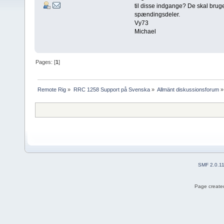
til disse indgange? De skal bruge
spændingsdeler.
Vy73
Michael
Pages: [
1
]
Remote Rig
»
RRC 1258 Support på Svenska
»
Allmänt diskussionsforum
»
SMF 2.0.1
Page created