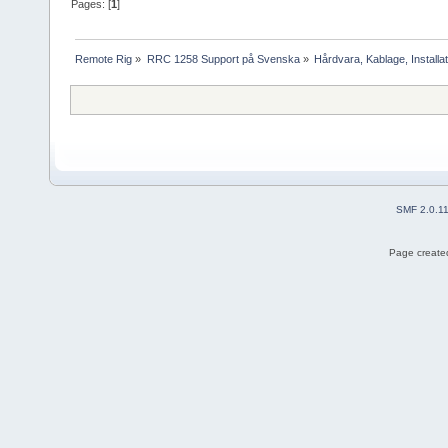
Pages: [
1
]
Remote Rig
»
RRC 1258 Support på Svenska
»
Hårdvara, Kablage, Installat
SMF 2.0.1
Page created