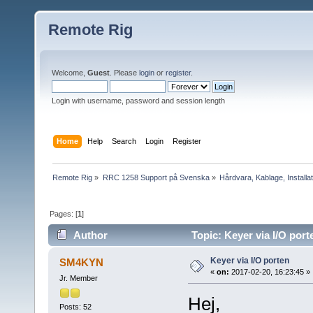
Remote Rig
Welcome,
Guest
. Please
login
or
register
.
Login with username, password and session length
Home
Help
Search
Login
Register
Remote Rig
»
RRC 1258 Support på Svenska
»
Hårdvara, Kablage, Installat
Pages: [
1
]
Author
Topic: Keyer via I/O por
Keyer via I/O porten
SM4KYN
«
on:
2017-02-20, 16:23:45 »
Jr. Member
Hej,
Posts: 52