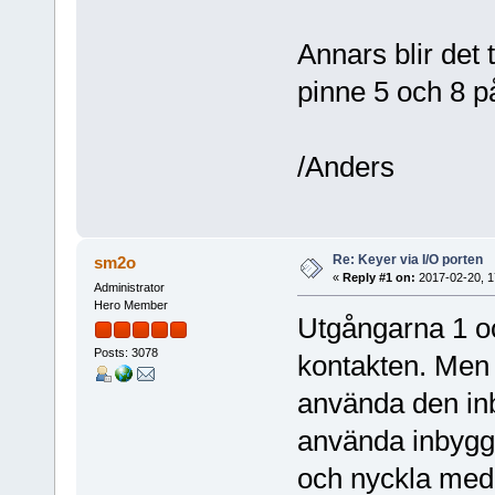
Annars blir det t
pinne 5 och 8 på
/Anders
Re: Keyer via I/O porten
sm2o
«
Reply #1 on:
2017-02-20, 1
Administrator
Hero Member
Utgångarna 1 oc
Posts: 3078
kontakten. Men 
använda den in
använda inbyggda
och nyckla med 