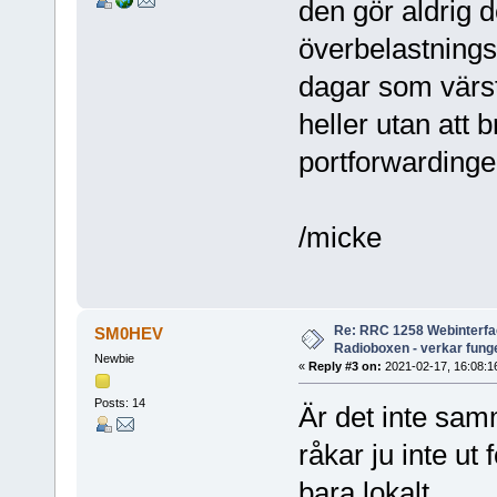
den gör aldrig d
överbelastnings
dagar som värst.
heller utan att 
portforwardingen
/micke
Re: RRC 1258 Webinterfac
SM0HEV
Radioboxen - verkar funge
Newbie
«
Reply #3 on:
2021-02-17, 16:08:1
Posts: 14
Är det inte sa
råkar ju inte ut 
bara lokalt