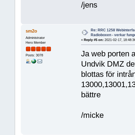
/jens
Re: RRC 1258 Webinterfac
sm2o
Radioboxen - verkar funge
Administrator
«
Reply #5 on:
2021-02-17, 18:48:3
Hero Member
Ja web porten a
Posts: 3078
Undvik DMZ det 
blottas för intr
13000,13001,13
bättre
/micke