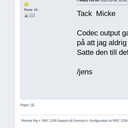
«
Reply #10 on:
2021-03-26, 19:30:
Posts: 14
Tack Micke
Codec output gai
på att jag aldri
Satte den till d
/jens
Pages: [
1
]
Remote Rig
»
RRC 1258 Support på Svenska
»
Konfiguration av RRC 1258