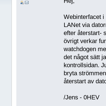
Hej,
Webinterfacet i
LANet via datorn
efter återstart- 
övrigt verkar fu
watchdogen men
det något sätt j
kontrollsidan. J
bryta strömmen
återstart av dat
/Jens - 0HEV