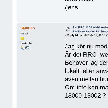
/jens
Re: RRC 1258 Webinterfac
SM0HEV
Radioboxen - verkar funge
Newbie
«
Reply #4 on:
2021-02-17, 18:16:2
Posts: 14
Jag kör nu med 
Är det RRC_web,
Behöver jag den
lokalt eller an
även mellan bu
Om inte kan man
13000-13002 ?