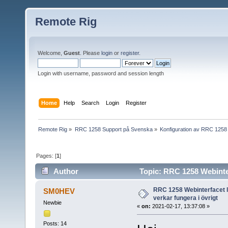
Remote Rig
Welcome,
Guest
. Please
login
or
register
.
Login with username, password and session length
Home
Help
Search
Login
Register
Remote Rig
»
RRC 1258 Support på Svenska
»
Konfiguration av RRC 1258
Pages: [
1
]
Author
Topic: RRC 1258 Webinter
32854 times)
RRC 1258 Webinterfacet l
SM0HEV
verkar fungera i övrigt
Newbie
«
on:
2021-02-17, 13:37:08 »
Posts: 14