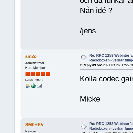
och då funkar all
Nån idé ?
/jens
Re: RRC 1258 Webinterfac
sm2o
Radioboxen - verkar funge
Administrator
«
Reply #9 on:
2021-03-26, 17:22:3
Hero Member
Kolla codec gain
Posts: 3078
Micke
Re: RRC 1258 Webinterfac
SM0HEV
Radioboxen - verkar funge
Newbie