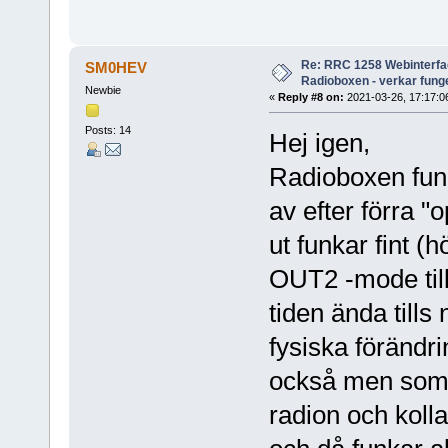
Re: RRC 1258 Webinterfac
SM0HEV
Radioboxen - verkar funge
Newbie
«
Reply #8 on:
2021-03-26, 17:17:0
Posts: 14
Hej igen,
Radioboxen fung
av efter förra "
ut funkar fint (
OUT2 -mode till
tiden ända tills 
fysiska förändr
också men som s
radion och kolla