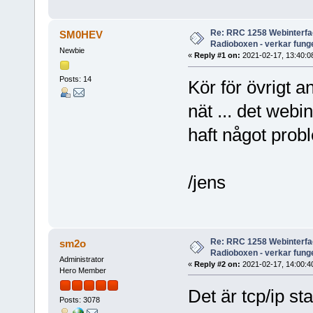
Re: RRC 1258 Webinterfac
SM0HEV
Radioboxen - verkar funge
Newbie
«
Reply #1 on:
2021-02-17, 13:40:0
Posts: 14
Kör för övrigt
nät ... det webi
haft något prob
/jens
Re: RRC 1258 Webinterfac
sm2o
Radioboxen - verkar funge
Administrator
«
Reply #2 on:
2021-02-17, 14:00:4
Hero Member
Det är tcp/ip s
Posts: 3078