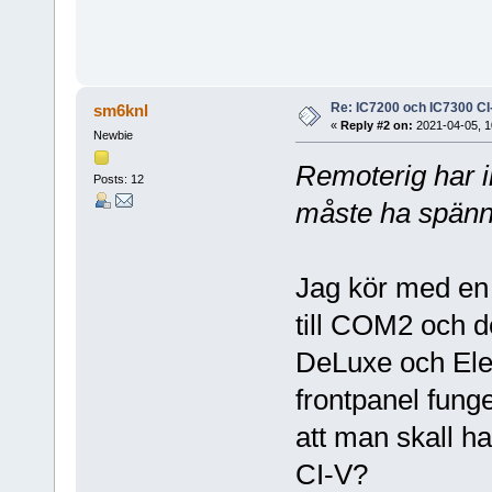
Re: IC7200 och IC7300 CI
sm6knl
«
Reply #2 on:
2021-04-05, 1
Newbie
Remoterig har i
Posts: 12
måste ha spänni
Jag kör med en 
till COM2 och 
DeLuxe och Ele
frontpanel funge
att man skall h
CI-V?