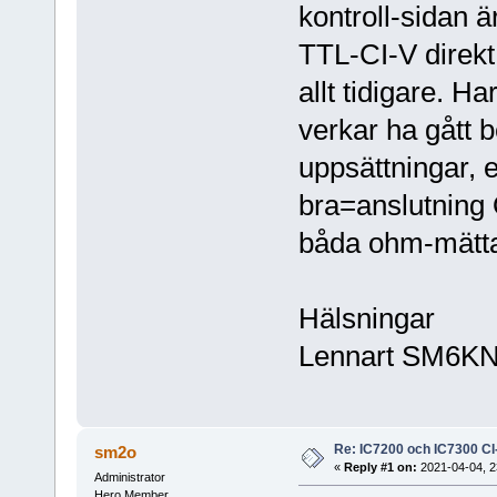
kontroll-sidan 
TTL-CI-V direkt
allt tidigare. 
verkar ha gått b
uppsättningar, en
bra=anslutning O
båda ohm-mätt
Hälsningar
Lennart SM6K
Re: IC7200 och IC7300 CI
sm2o
«
Reply #1 on:
2021-04-04, 2
Administrator
Hero Member