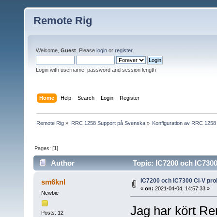
Remote Rig
Welcome,
Guest
. Please
login
or
register
.
Login with username, password and session length
Home
Help
Search
Login
Register
Remote Rig
»
RRC 1258 Support på Svenska
»
Konfiguration av RRC 1258
Pages: [
1
]
Author
Topic: IC7200 och IC7300
IC7200 och IC7300 CI-V pr
sm6knl
«
on:
2021-04-04, 14:57:33 »
Newbie
Jag har kört Re
Posts: 12