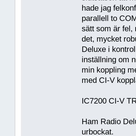
hade jag felkonf
parallell to CO
sätt som är fel,
det, mycket ro
Deluxe i kontro
inställning om n
min koppling me
med CI-V kopplat
IC7200 CI-V TR
Ham Radio Del
urbockat.