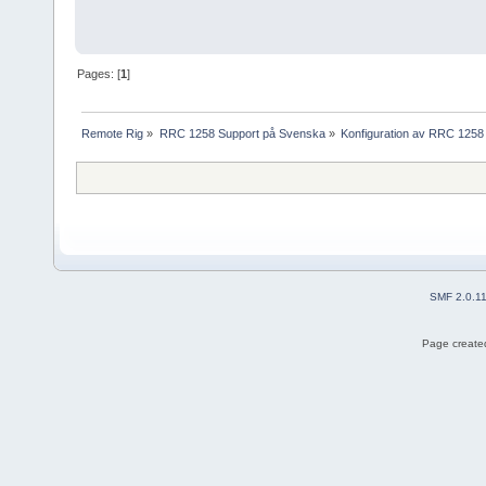
Pages: [
1
]
Remote Rig
»
RRC 1258 Support på Svenska
»
Konfiguration av RRC 1258
SMF 2.0.1
Page created