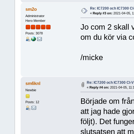
Re: IC7200 och IC7300 CI
sm2o
«
Reply #3 on:
2021-04-05, 1
Administrator
Hero Member
Jo com 2 skall 
Posts: 3078
om du kör via 
/micke
Re: IC7200 och IC7300 CI-
sm6knl
«
Reply #4 on:
2021-04-05, 11:
Newbie
Började om från
Posts: 12
att jag hade gjor
följt). Det fung
slutsatsen att 