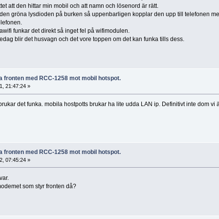
tet att den hittar min mobil och att namn och lösenord är rätt.
 den gröna lysdioden på burken så uppenbarligen kopplar den upp till telefonen men 
elefonen.
wifi funkar det direkt så inget fel på wifimodulen.
redag blir det husvagn och det vore toppen om det kan funka tills dess.
ta fronten med RCC-1258 mot mobil hotspot.
, 21:47:24 »
kar det funka. mobila hostpotts brukar ha lite udda LAN ip. Definitivt inte dom vi är
ta fronten med RCC-1258 mot mobil hotspot.
, 07:45:24 »
var.
modemet som styr fronten då?