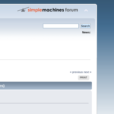
News:
« previous
next »
PRINT
es)