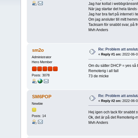
Jag har kollat i webbgränssnit
När jag startar det hela tänds
Jag har bra fart på internet i t
Om jag ansluter till mitt hemma
Tacksam för snabbt svar, på f
Mvh Anders
Re: Problem att anslu
sm2o
«
Reply #1 on:
2022-06-01
Administrator
Hero Member
Om du sätter DHCP = yes så bru
Remoterig i all fall
Posts: 3078
73 de micke
Re: Problem att anslu
SM6POP
«
Reply #2 on:
2022-06-02
Newbie
Hej igen och tack för snabbt s
Posts: 14
Ok, det är på det Remoterig-
Mvh Anders