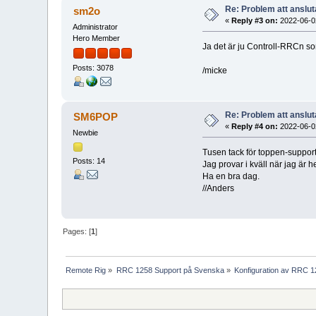
Re: Problem att anslu
sm2o
«
Reply #3 on:
2022-06-02
Administrator
Hero Member
Ja det är ju Controll-RRCn so
Posts: 3078
/micke
Re: Problem att anslu
SM6POP
«
Reply #4 on:
2022-06-02
Newbie
Tusen tack för toppen-support
Posts: 14
Jag provar i kväll när jag är 
Ha en bra dag.
//Anders
Pages: [
1
]
Remote Rig
»
RRC 1258 Support på Svenska
»
Konfiguration av RRC 