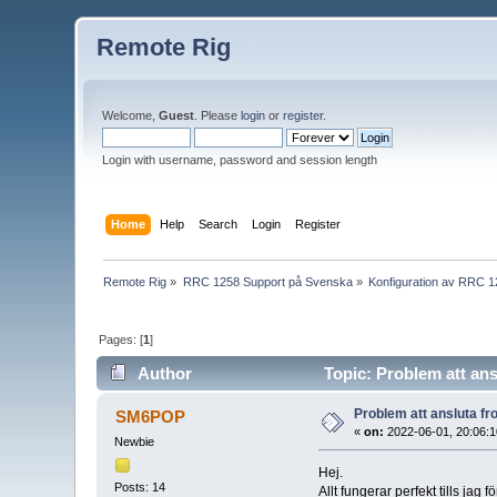
Remote Rig
Welcome,
Guest
. Please
login
or
register
.
Login with username, password and session length
Home
Help
Search
Login
Register
Remote Rig
»
RRC 1258 Support på Svenska
»
Konfiguration av RRC 
Pages: [
1
]
Author
Topic: Problem att an
Problem att ansluta f
SM6POP
«
on:
2022-06-01, 20:06:1
Newbie
Hej.
Posts: 14
Allt fungerar perfekt tills jag