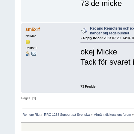
73 de micke
Re: ang Remoterig och ic
sm6xrf
hänger sig regelbundet
Newbie
«
Reply #2 on:
2023-07-29, 14:04:1
Posts: 9
okej Micke
Tack för svaret i
73 Fredde
Pages: [
1
]
Remote Rig
»
RRC 1258 Support på Svenska
»
Allmänt diskussionsforum
»