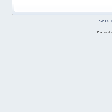
SMF 2.0.1
Page created