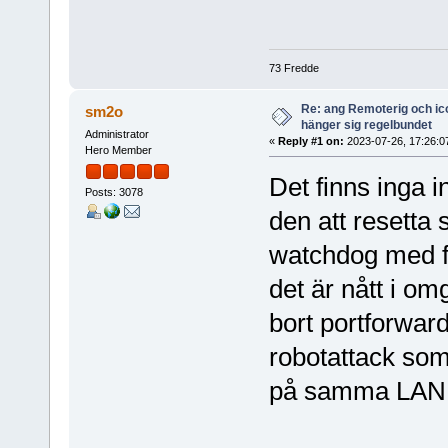
73 Fredde
Re: ang Remoterig och ic
sm2o
hänger sig regelbundet
Administrator
«
Reply #1 on:
2023-07-26, 17:26:0
Hero Member
Det finns inga i
Posts: 3078
den att resetta
watchdog med fel
det är nått i o
bort portforward
robotattack som
på samma LAN