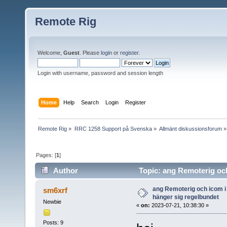
Remote Rig
Welcome,
Guest
. Please
login
or
register
.
Login with username, password and session length
Home
Help
Search
Login
Register
Remote Rig
»
RRC 1258 Support på Svenska
»
Allmänt diskussionsforum
»
Pages: [
1
]
Author
Topic: ang Remoterig oc
times)
ang Remoterig och icom 
sm6xrf
hänger sig regelbundet
Newbie
«
on:
2023-07-21, 10:38:30 »
Posts: 9