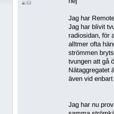
hej
Jag har Remoter
Jag har blivit tv
radiosidan, för
alltmer ofta hän
strömmen bryts. 
tvungen att gå öv
Nätaggregatet är
även vid enbart 
Jag har nu prova
samma strömkäll