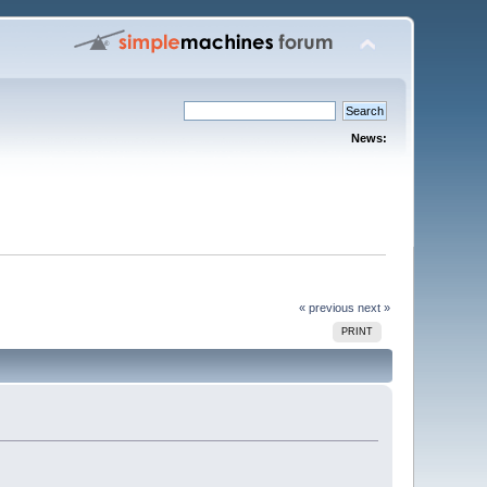
News:
« previous
next »
PRINT