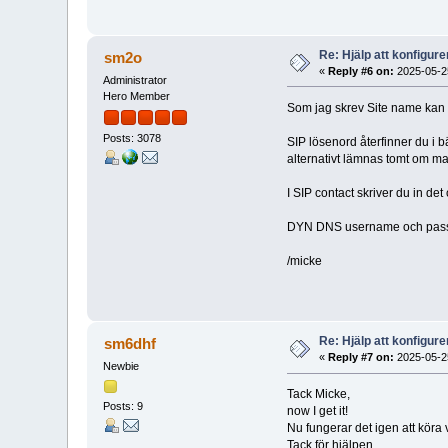
Re: Hjälp att konfigu
sm2o
«
Reply #6 on:
2025-05-25
Administrator
Hero Member
Som jag skrev Site name kan 
Posts: 3078
SIP lösenord återfinner du i b
alternativt lämnas tomt om ma
I SIP contact skriver du in d
DYN DNS username och passwo
/micke
Re: Hjälp att konfigu
sm6dhf
«
Reply #7 on:
2025-05-25
Newbie
Tack Micke,
Posts: 9
now I get it!
Nu fungerar det igen att köra
Tack för hjälpen