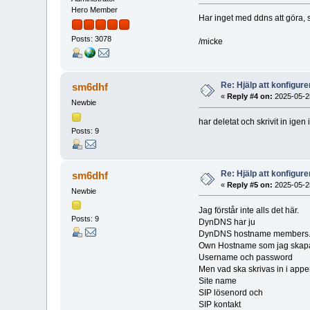
Hero Member
Har inget med ddns att göra, 
Posts: 3078
/micke
Re: Hjälp att konfigu
sm6dhf
«
Reply #4 on:
2025-05-25
Newbie
har deletat och skrivit in ige
Posts: 9
Re: Hjälp att konfigu
sm6dhf
«
Reply #5 on:
2025-05-25
Newbie
Jag förstår inte alls det här.
Posts: 9
DynDNS har ju
DynDNS hostname members.
Own Hostname som jag skap
Username och password
Men vad ska skrivas in i appe
Site name
SIP lösenord och
SIP kontakt