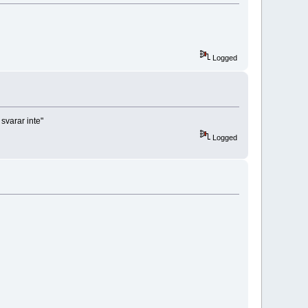
Logged
svarar inte"
Logged