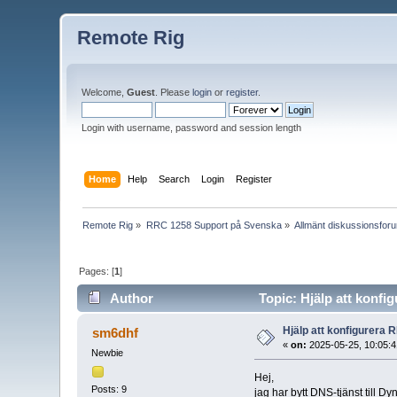
Remote Rig
Welcome,
Guest
. Please
login
or
register
.
Login with username, password and session length
Home
Help
Search
Login
Register
Remote Rig
»
RRC 1258 Support på Svenska
»
Allmänt diskussionsfor
Pages: [
1
]
Author
Topic: Hjälp att konf
Hjälp att konfigurera
sm6dhf
«
on:
2025-05-25, 10:05:4
Newbie
Hej,
Posts: 9
jag har bytt DNS-tjänst till