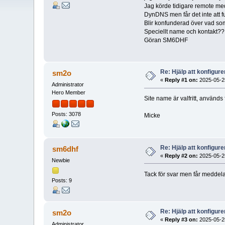
Jag körde tidigare remote me
DynDNS men får det inte att f
Blir konfunderad över vad so
Speciellt name och kontakt??
Göran SM6DHF
Re: Hjälp att konfigu
sm2o
«
Reply #1 on:
2025-05-25
Administrator
Hero Member
Site name är valfritt, använd
Posts: 3078
Micke
Re: Hjälp att konfigu
sm6dhf
«
Reply #2 on:
2025-05-25
Newbie
Tack för svar men får meddela
Posts: 9
Re: Hjälp att konfigu
sm2o
«
Reply #3 on:
2025-05-25
Administrator