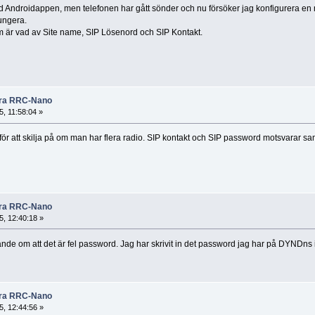
d Androidappen, men telefonen har gått sönder och nu försöker jag konfigurera
ungera.
m är vad av Site name, SIP Lösenord och SIP Kontakt.
rera RRC-Nano
, 11:58:04 »
s för att skilja på om man har flera radio. SIP kontakt och SIP password motsvarar 
rera RRC-Nano
, 12:40:18 »
nde om att det är fel password. Jag har skrivit in det password jag har på DYNDns i 
rera RRC-Nano
, 12:44:56 »