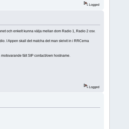
Logged
nnet och enkelt kunna välja mellan dom Radio 1, Radio 2 osv.
dio. I Appen skall det matcha det man skrivit in i RRCerna
ns motsvarande fält SIP contact/own hostname.
Logged