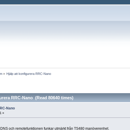
um
»
Hjälp att konfigurera RRC-Nano 
igurera RRC-Nano (Read 80640 times)
 RRC-Nano
1 »
 DynDNS och remotefunktionen funkar utmärkt från TS480 manöverenhet.