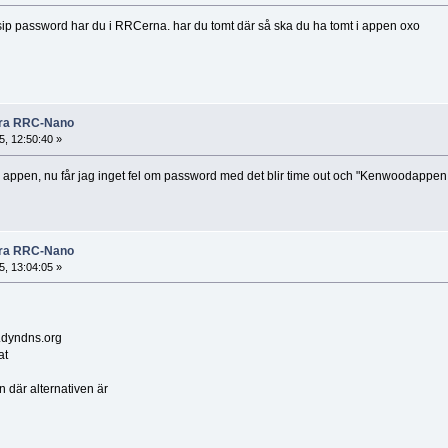
sip password har du i RRCerna. har du tomt där så ska du ha tomt i appen oxo
rera RRC-Nano
, 12:50:40 »
n i appen, nu får jag inget fel om password med det blir time out och "Kenwoodappen 
rera RRC-Nano
, 13:04:05 »
dyndns.org
at
n där alternativen är