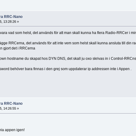
rera RRC-Nano
, 13:28:26 »
vara vad som helst, det används för att man skall kunna ha flera Radio-RRCer i mi
ägge RRCerna, det används för att inte vem som helst skall kunna ansluta till din ra
n gjort det i RRCerna
et own hostname du skapat hos DYN DNS, det skall ju oxo skrivas in i Control-RRC
rd behöver bara finnas i den grej som uppdaterar ip addressen inte i Appen .
rera RRC-Nano
, 14:26:55 »
 via appen igen!