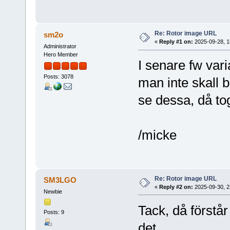
Re: Rotor image URL
sm2o
«
Reply #1 on:
2025-09-28, 1
Administrator
Hero Member
I senare fw vari
Posts: 3078
man inte skall b
se dessa, då tog
/micke
Re: Rotor image URL
SM3LGO
«
Reply #2 on:
2025-09-30, 2
Newbie
Tack, då förstår 
Posts: 9
det.