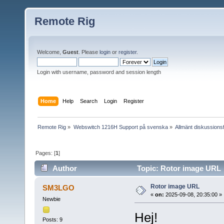
Remote Rig
Welcome,
Guest
. Please
login
or
register
.
Login with username, password and session length
Home
Help
Search
Login
Register
Remote Rig
»
Webswitch 1216H Support på svenska
»
Allmänt diskussion
Pages: [
1
]
Author
Topic: Rotor image URL 
Rotor image URL
SM3LGO
«
on:
2025-09-08, 20:35:00 »
Newbie
Hej!
Posts: 9