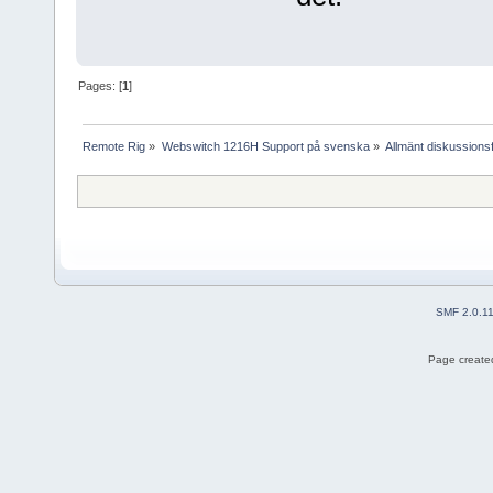
Pages: [
1
]
Remote Rig
»
Webswitch 1216H Support på svenska
»
Allmänt diskussion
SMF 2.0.1
Page created