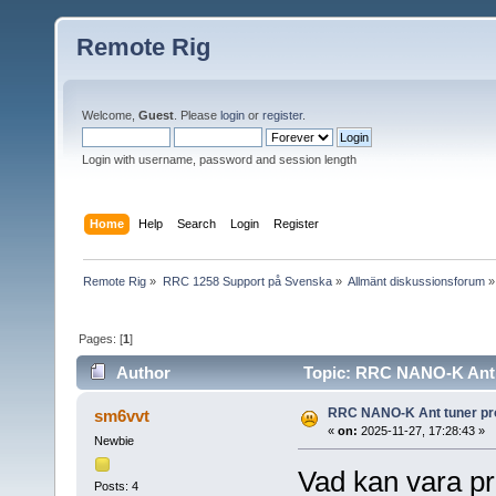
Remote Rig
Welcome,
Guest
. Please
login
or
register
.
Login with username, password and session length
Home
Help
Search
Login
Register
Remote Rig
»
RRC 1258 Support på Svenska
»
Allmänt diskussionsforum
»
Pages: [
1
]
Author
Topic: RRC NANO-K Ant 
RRC NANO-K Ant tuner pr
sm6vvt
«
on:
2025-11-27, 17:28:43 »
Newbie
Vad kan vara pr
Posts: 4