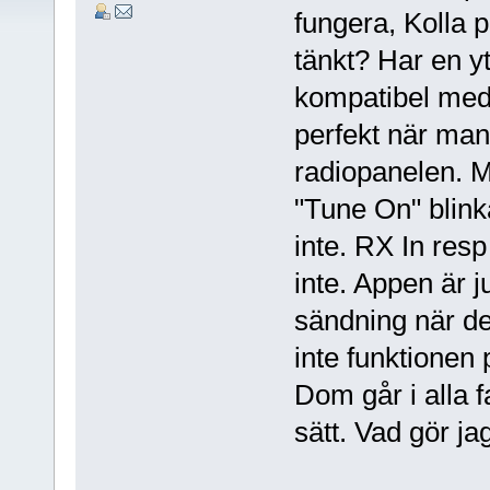
fungera, Kolla på
tänkt? Har en y
kompatibel me
perfekt när man
radiopanelen. M
"Tune On" blinka
inte. RX In resp
inte. Appen är j
sändning när det
inte funktionen
Dom går i alla f
sätt. Vad gör j