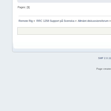
Pages: [
1
]
Remote Rig
»
RRC 1258 Support på Svenska
»
Allmänt diskussionsforum
»
SMF 2.0.1
Page created