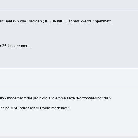
 DynDNS osv. Radioen ( IC 706 mK II ) åpnes ikke fra '' hjemmet''.
35 forklare mer....
 modemet.fortår jag riktig at glemma sette ''Portforwarding'' da ?
aksess på MAC adressen til Radio-modemet.?