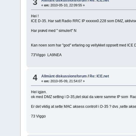
3
Allmänt diskussionsforum
/
Re: ICE.net
«
on:
2010-05-10, 22:09:55 »
Hei !
ICE D-35. Har satt Radio RRC IP xxxxxx0.228 som DMZ, aktivisert
Har prøvd med '' simulert'' N
Kan noen som har ''god'' erfaring og vellykket oppsett med ICE D-
73'Viggo LA9NEA
4
Allmänt diskussionsforum
/
Re: ICE.net
«
on:
2010-05-09, 21:54:07 »
Hei igjen.
ok med DMZ setting i D-35,det skal da være samme IP som Radio -
Er det viktig at sette MAC aksess controll i D-35 ? dvs ,sette 
73 Viggo