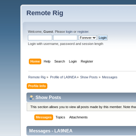
Remote Rig
Welcome,
Guest
. Please
login
or
register
.
Login with username, password and session length
Home
Help
Search
Login
Register
Remote Rig
»
Profile of LA9NEA
»
Show Posts
»
Messages
Profile Info
Show Posts
This section allows you to view all posts made by this member. Note th
Messages
Topics
Attachments
Messages - LA9NEA