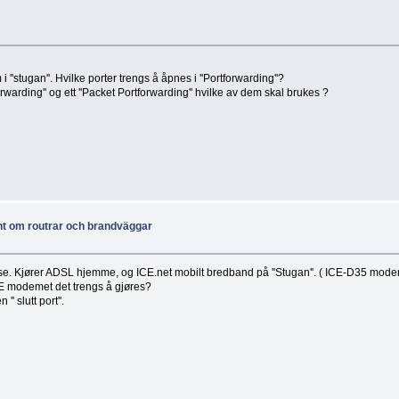
stugan''. Hvilke porter trengs å åpnes i ''Portforwarding''?
rwarding'' og ett ''Packet Portforwarding'' hvilke av dem skal brukes ?
nt om routrar och brandväggar
fase. Kjører ADSL hjemme, og ICE.net mobilt bredband på ''Stugan''. ( ICE-D35 mode
 ICE modemet det trengs å gjøres?
' slutt port''.