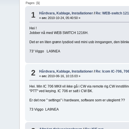
Pages: [
1
]
1
Hårdvara, Kablage, Installationer
/
Re: WEB-switch 12
«
on:
2010-10-24, 05:40:50 »
Hei !
Jobber nå med WEB SWITCH 1216H.
Det er en liten grønn lysdiod ved mini usb inngangen, den blinke
73' Viggo LA9NEA
2
Hårdvara, Kablage, Installationer
/
Re: Icom IC-706, 706
«
on:
2010-06-16, 10:15:03 »
Hei. Min IC 706 MKII vil ikke gå i CW via remote rig.CW innstill
''PTT'' ved keying. IC 706 er satt i CW BK.
Er det noe '' settings'' i hardware, software som er uteglemt ??
73 Viggo LA9NEA