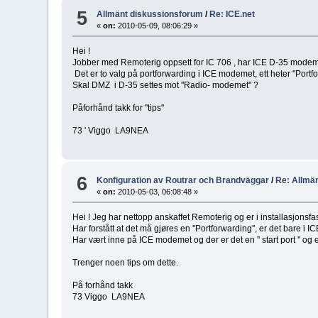
5
Allmänt diskussionsforum
/
Re: ICE.net
«
on:
2010-05-09, 08:06:29 »
Hei !
Jobber med Remoterig oppsett for IC 706 , har ICE D-35 modem i ''
Det er to valg på portforwarding i ICE modemet, ett heter ''Portfo
Skal DMZ i D-35 settes mot ''Radio- modemet'' ?
Påforhånd takk for ''tips''
73 ' Viggo LA9NEA
6
Konfiguration av Routrar och Brandväggar
/
Re: Allmä
«
on:
2010-05-03, 06:08:48 »
Hei ! Jeg har nettopp anskaffet Remoterig og er i installasjons
Har forstått at det må gjøres en ''Portforwarding'', er det bare i
Har vært inne på ICE modemet og der er det en '' start port '' og en '
Trenger noen tips om dette.
På forhånd takk
73 Viggo LA9NEA