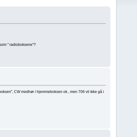
som '' radioboksene''?
mmeboksen'', CW medhør i hjemmeboksen ok., men 706 vil ikke gå i