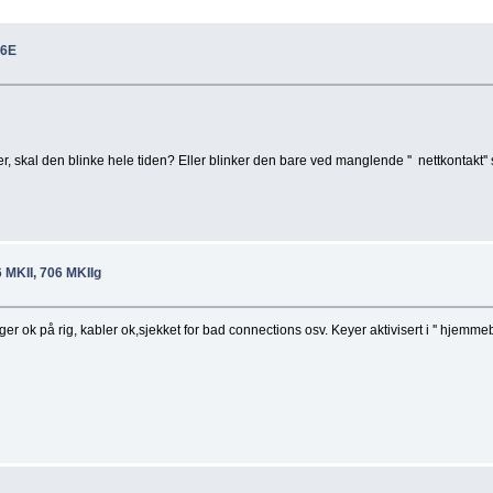
16E
r, skal den blinke hele tiden? Eller blinker den bare ved manglende '' nettkontakt'' 
 MKII, 706 MKIIg
inger ok på rig, kabler ok,sjekket for bad connections osv. Keyer aktivisert i '' hje