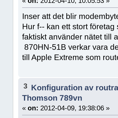
«
on:
2012-04-10, 10:05:53 »
Inser att det blir modembyte
Hur f-- kan ett stort företag
faktiskt använder nätet till 
870HN-51B verkar vara det 
till Apple Extreme som rout
3
Konfiguration av routr
Thomson 789vn
«
on:
2012-04-09, 19:38:06 »