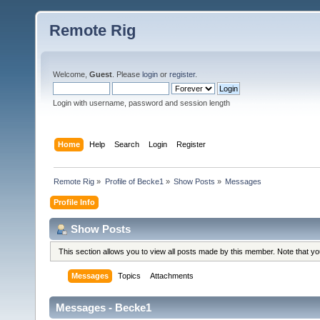
Remote Rig
Welcome,
Guest
. Please
login
or
register
.
Login with username, password and session length
Home
Help
Search
Login
Register
Remote Rig
»
Profile of Becke1
»
Show Posts
»
Messages
Profile Info
Show Posts
This section allows you to view all posts made by this member. Note that y
Messages
Topics
Attachments
Messages - Becke1