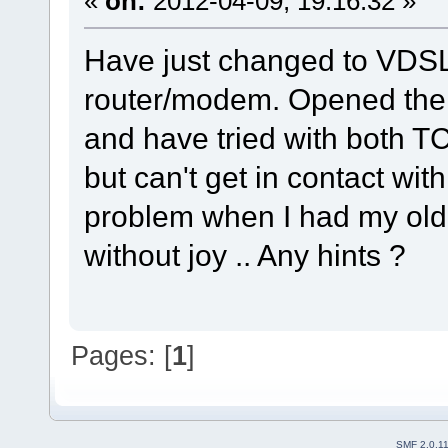
«
on:
2012-04-09, 19:16:32 »
Have just changed to VDSL
router/modem. Opened the p
and have tried with both 
but can't get in contact wit
problem when I had my old
without joy .. Any hints ?
Pages: [
1
]
SMF 2.0.1