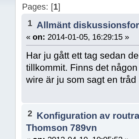
Pages: [
1
]
1
Allmänt diskussionsfo
«
on:
2014-01-05, 16:29:15 »
Har ju gått ett tag sedan 
tillkommit. Finns det någo
wire är ju som sagt en tråd 
2
Konfiguration av routr
Thomson 789vn