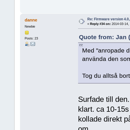
Re: Firmware version 4.0
danne
«
Reply #34 on:
2014-03-14, 
Newbie
Quote from: Jan (
Posts: 23
Med "anropade den
använda den so
Tog du alltså bor
Surfade till de
klart. ca 10-15
kollade direkt p
om.