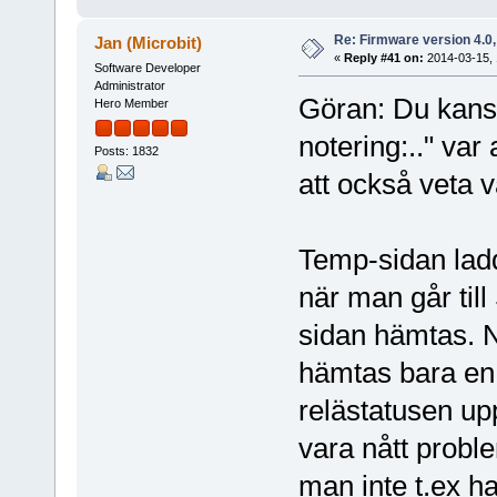
Re: Firmware version 4.0
Jan (Microbit)
«
Reply #41 on:
2014-03-15, 
Software Developer
Administrator
Göran: Du kansk
Hero Member
notering:.." var
Posts: 1832
att också veta 
Temp-sidan lad
när man går til
sidan hämtas. N
hämtas bara en 
relästatusen up
vara nått probl
man inte t.ex h