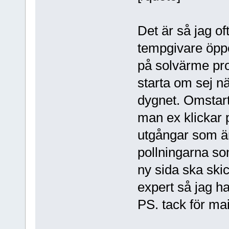
Det är så jag o
tempgivare öppe
på solvärme pro
starta om sej n
dygnet. Omstar
man ex klickar p
utgångar som är
pollningarna som
ny sida ska ski
expert så jag h
PS. tack för ma