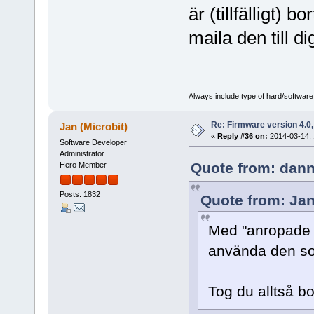
är (tillfälligt)
maila den till di
Always include type of hard/software
Re: Firmware version 4.0
Jan (Microbit)
«
Reply #36 on:
2014-03-14, 
Software Developer
Administrator
Quote from: dann
Hero Member
Posts: 1832
Quote from: Jan
Med "anropade d
använda den s
Tog du alltså b