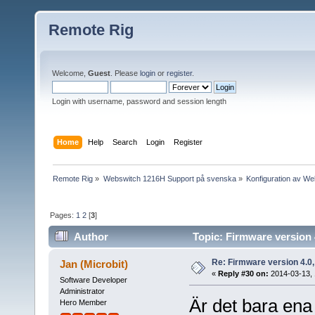
Remote Rig
Welcome,
Guest
. Please
login
or
register
.
Login with username, password and session length
Home
Help
Search
Login
Register
Remote Rig
»
Webswitch 1216H Support på svenska
»
Konfiguration av W
Pages:
1
2
[
3
]
Author
Topic: Firmware version 
Re: Firmware version 4.0
Jan (Microbit)
«
Reply #30 on:
2014-03-13, 
Software Developer
Administrator
Är det bara en
Hero Member