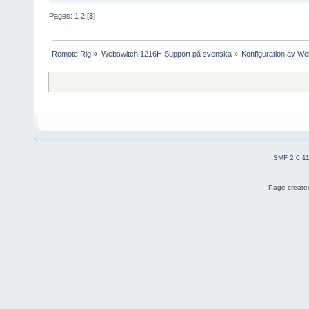
Pages:
1
2
[
3
]
Remote Rig
»
Webswitch 1216H Support på svenska
»
Konfiguration av W
SMF 2.0.1
Page created