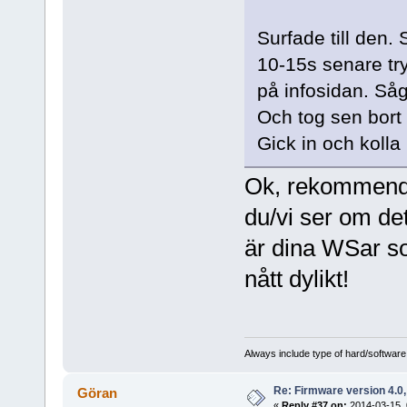
Surfade till den.
10-15s senare try
på infosidan. Så
Och tog sen bort
Gick in och kolla
Ok, rekommender
du/vi ser om det
är dina WSar so
nått dylikt!
Always include type of hard/software
Re: Firmware version 4.0
Göran
«
Reply #37 on:
2014-03-15, 