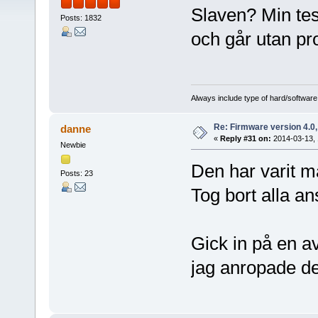
Slaven? Min te
Posts: 1832
och går utan pr
Always include type of hard/software
Re: Firmware version 4.0
danne
«
Reply #31 on:
2014-03-13, 
Newbie
Den har varit m
Posts: 23
Tog bort alla an
Gick in på en a
jag anropade d