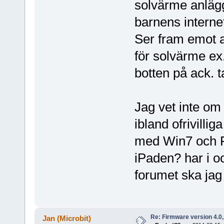
solvärme anlägg
barnens interne
Ser fram emot at
för solvärme ex
botten på ack.
Jag vet inte om
ibland ofrivilli
med Win7 och F
iPaden? har i oc
forumet ska ja
Re: Firmware version 4.0
Jan (Microbit)