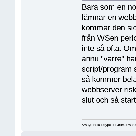
Bara som en note
lämnar en webb
kommer den sida
från WSen peri
inte så ofta. Om
ännu "värre" ha
script/program
så kommer bel
webbserver riske
slut och så star
Always include type of hard/software