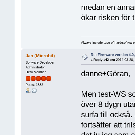
medan en annan e
ökar risken för 
Always include type of hard/software
Re: Firmware version 4.0
Jan (Microbit)
«
Reply #42 on:
2014-03-20, 
Software Developer
Administrator
danne+Göran,
Hero Member
Posts: 1832
Men test-WS som
över 8 dygn uta
surfa till också
fortsätter att tr
det ju jag som s