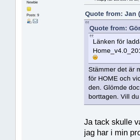
Newbie
Quote from: Jan (
Posts: 9
Quote from: Gör
Länken för ladd
Home_v4.0_2014
Stämmer det är me
för HOME och vic
den. Glömde dock n
borttagen. Vill d
Ja tack skulle v
jag har i min pr