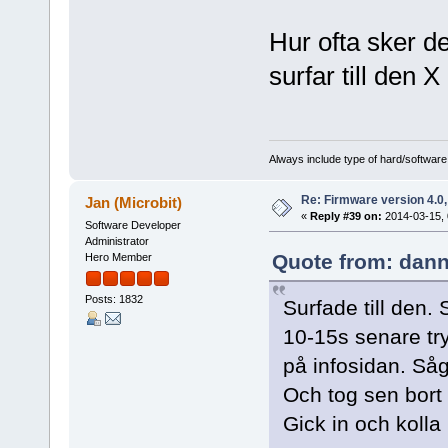
Hur ofta sker d
surfar till den
Always include type of hard/software
Re: Firmware version 4.0
Jan (Microbit)
«
Reply #39 on:
2014-03-15, 
Software Developer
Administrator
Quote from: dann
Hero Member
Posts: 1832
Surfade till den.
10-15s senare try
på infosidan. Så
Och tog sen bort
Gick in och kolla