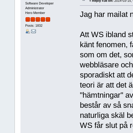
«
Reply #38 on:
2014-03-15, 
Software Developer
Administrator
Jag har mailat ny
Hero Member
Posts: 1832
Att WS ibland st
känt fenomen, f
som om det, som
webbläsare och 
sporadiskt att de
teori är att de
"hämtningar" av
består av så sna
naturliga skäl 
WS får slut på 