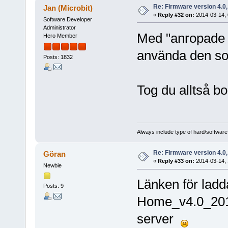
Re: Firmware version 4.0
Jan (Microbit)
«
Reply #32 on:
2014-03-14, 
Software Developer
Administrator
Med "anropade d
Hero Member
använda den s
Posts: 1832
Tog du alltså b
Always include type of hard/software
Re: Firmware version 4.0
Göran
«
Reply #33 on:
2014-03-14, 
Newbie
Länken för ladd
Posts: 9
Home_v4.0_2014
server