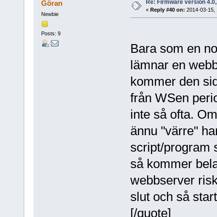
Re: Firmware version 4.0
Göran
«
Reply #40 on:
2014-03-15, 
Newbie
Posts: 9
Bara som en note
lämnar en webb
kommer den sida
från WSen peri
inte så ofta. Om
ännu "värre" ha
script/program
så kommer bel
webbserver riske
slut och så star
[/quote]