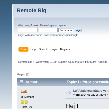
Remote Rig
Welcome,
Guest
. Please
login
or
register
.
Login with username, password and session length
Home
Help
Search
Login
Register
Remote Rig
»
Webswitch 1216H Support på svenska
»
Hårdvara, Kablage, I
Pages: [
1
]
Author
Topic: Luftfuktighetsmät
Luftfuktighetsmätare ver 
LaE
«
on:
2014-01-26, 08:33:46 »
Jr. Member
Hej !
Posts: 30