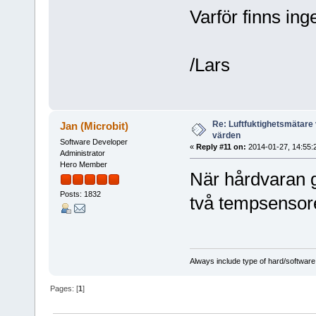
Varför finns ing
/Lars
Re: Luftfuktighetsmätare 
Jan (Microbit)
värden
Software Developer
«
Reply #11 on:
2014-01-27, 14:55:
Administrator
Hero Member
När hårdvaran gj
Posts: 1832
två tempsensore
Always include type of hard/software
Pages: [
1
]