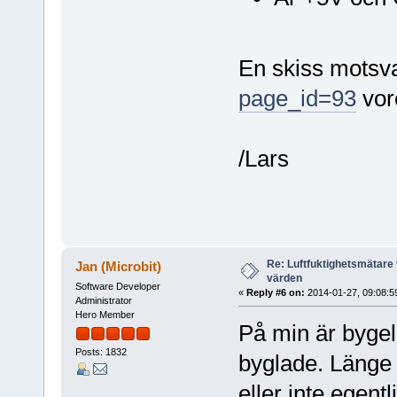
En skiss mots
page_id=93
vor
/Lars
Re: Luftfuktighetsmätare 
Jan (Microbit)
värden
Software Developer
«
Reply #6 on:
2014-01-27, 09:08:5
Administrator
Hero Member
På min är byge
Posts: 1832
byglade. Länge s
eller inte egen