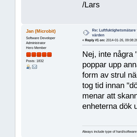
/Lars
Re: Luftfuktighetsmätare 
Jan (Microbit)
värden
Software Developer
«
Reply #1 on:
2014-01-26, 09:08:2
Administrator
Hero Member
Nej, inte några
Posts: 1832
poppar upp annat
form av strul n
tog tid innan "
menar att skann
enheterna dök u
Always include type of hard/software