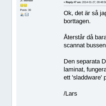
Jr. Member
«
Reply #7 on:
2014-01-27, 09:48:5
Posts: 30
Ok, det är så j
borttagen.
Återstår då bara
scannat bussen 
Den separata D
laminat, fungera
ett 'sladdware'
/Lars