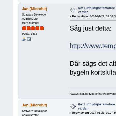
Re: Luftfuktighetsmätare 
Jan (Microbit)
värden
Software Developer
«
Reply #8 on:
2014-01-27, 09:56:5
Administrator
Hero Member
Såg just detta:
Posts: 1832
http://www.tem
Där sägs det at
bygeln kortslut
Always include type of hard/software
Re: Luftfuktighetsmätare 
Jan (Microbit)
värden
Software Developer
«
Reply #9 on:
2014-01-27, 10:07:5
Administrator