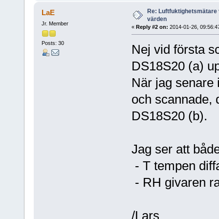
Re: Luftfuktighetsmätare 
LaE
värden
Jr. Member
«
Reply #2 on:
2014-01-26, 09:56:4
Posts: 30
Nej vid första 
DS18S20 (a) up
När jag senare 
och scannade, 
DS18S20 (b).
Jag ser att båd
- T tempen diff
- RH givaren ra
/Lars