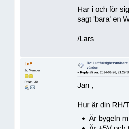
Har i och för si
sagt 'bara' en 
/Lars
Re: Luftfuktighetsmätare 
LaE
värden
Jr. Member
«
Reply #5 on:
2014-01-26, 21:29:3
Posts: 30
Jan ,
Hur är din RH/
Är bygeln m
Är +5V och