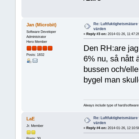
Re: Luftfuktighetsmätare 
Jan (Microbit)
värden
Software Developer
«
Reply #3 on:
2014-01-26, 11:47:2
Administrator
Hero Member
Den RH:are jag h
Posts: 1832
6% nu, så nått 
bussen och/ell
bygel man skull
Always include type of hard/software
Re: Luftfuktighetsmätare 
LaE
värden
Jr. Member
«
Reply #4 on:
2014-01-26, 12:10:5
Posts: 30