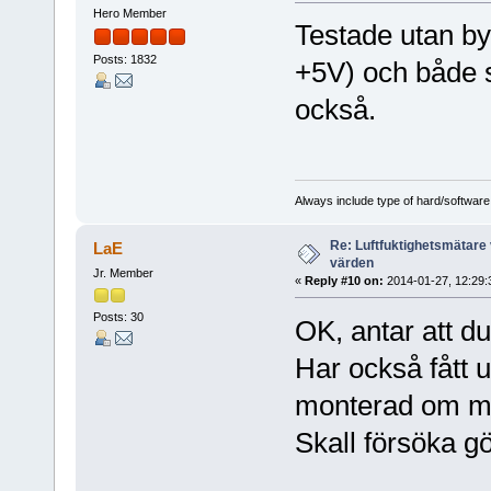
Hero Member
Testade utan by
Posts: 1832
+5V) och både 
också.
Always include type of hard/software
Re: Luftfuktighetsmätare 
LaE
värden
Jr. Member
«
Reply #10 on:
2014-01-27, 12:29:
Posts: 30
OK, antar att du
Har också fått u
monterad om ma
Skall försöka gö