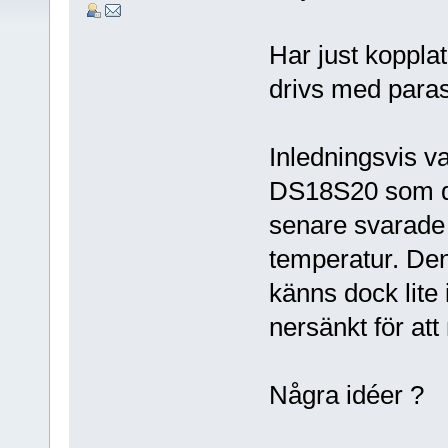
Har just kopplat
drivs med parasi
Inledningsvis v
DS18S20 som d
senare svarade
temperatur. Den
känns dock lite 
nersänkt för at
Några idéer ?