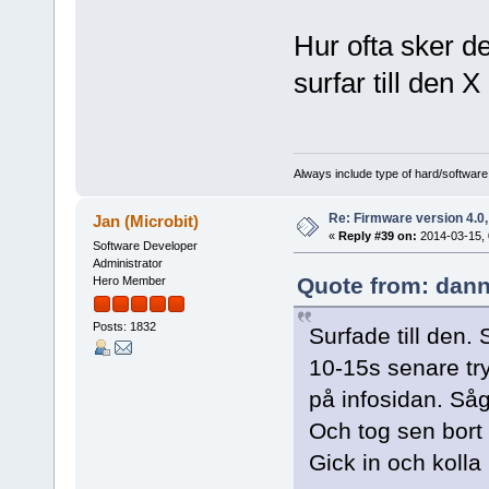
Hur ofta sker d
surfar till den
Always include type of hard/software
Re: Firmware version 4.0
Jan (Microbit)
«
Reply #39 on:
2014-03-15, 
Software Developer
Administrator
Quote from: dann
Hero Member
Posts: 1832
Surfade till den.
10-15s senare try
på infosidan. Så
Och tog sen bort
Gick in och kolla