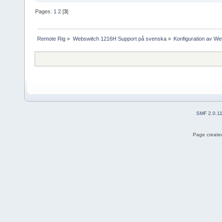
Pages:
1
2
[
3
]
Remote Rig
»
Webswitch 1216H Support på svenska
»
Konfiguration av W
SMF 2.0.1
Page created