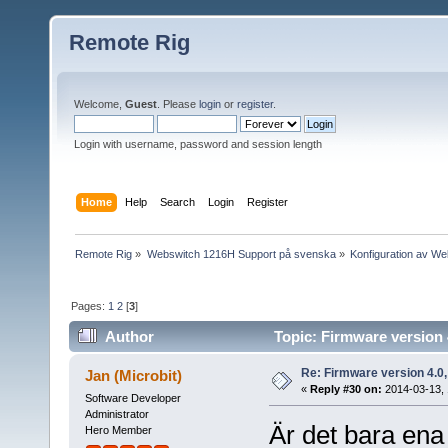
Remote Rig
Welcome,
Guest
. Please
login
or
register
.
Login with username, password and session length
Home
Help
Search
Login
Register
Remote Rig
»
Webswitch 1216H Support på svenska
»
Konfiguration av W
Pages:
1
2
[
3
]
Author
Topic: Firmware version 
Re: Firmware version 4.0
Jan (Microbit)
«
Reply #30 on:
2014-03-13, 
Software Developer
Administrator
Är det bara en
Hero Member