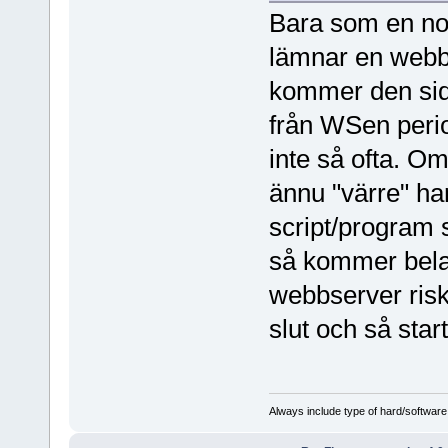
Bara som en note
lämnar en webb
kommer den sida
från WSen peri
inte så ofta. Om
ännu "värre" ha
script/program
så kommer bel
webbserver riske
slut och så star
Always include type of hard/software