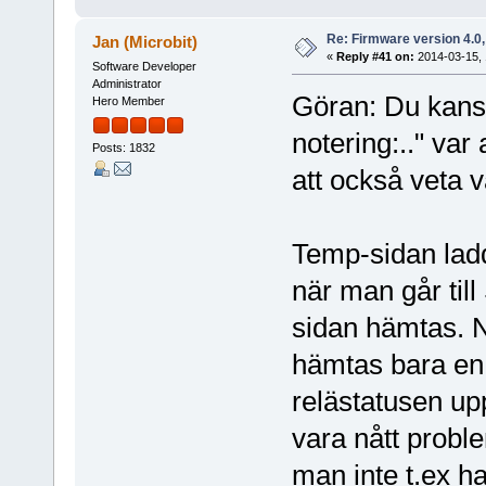
Re: Firmware version 4.0
Jan (Microbit)
«
Reply #41 on:
2014-03-15, 
Software Developer
Administrator
Göran: Du kansk
Hero Member
notering:.." var
Posts: 1832
att också veta 
Temp-sidan lad
när man går til
sidan hämtas. N
hämtas bara en 
relästatusen up
vara nått probl
man inte t.ex h