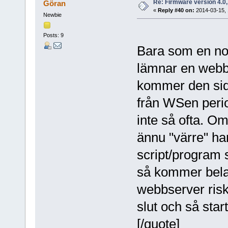
Re: Firmware version 4.0
Göran
«
Reply #40 on:
2014-03-15, 
Newbie
Posts: 9
Bara som en note
lämnar en webb
kommer den sida
från WSen peri
inte så ofta. Om
ännu "värre" ha
script/program
så kommer bel
webbserver riske
slut och så star
[/quote]