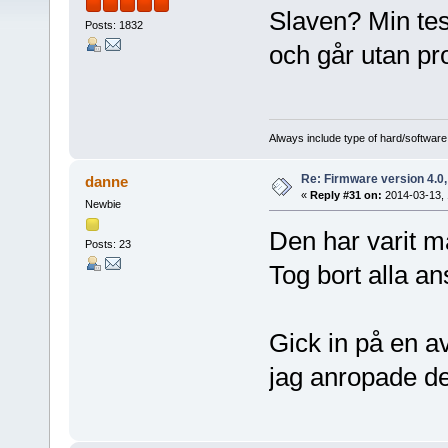
Slaven? Min te
Posts: 1832
och går utan pr
Always include type of hard/software
Re: Firmware version 4.0
danne
«
Reply #31 on:
2014-03-13, 
Newbie
Den har varit m
Posts: 23
Tog bort alla an
Gick in på en a
jag anropade d