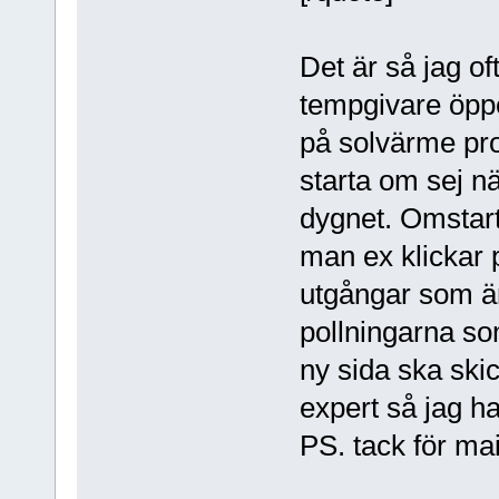
Det är så jag o
tempgivare öppe
på solvärme pro
starta om sej n
dygnet. Omstar
man ex klickar p
utgångar som är
pollningarna som
ny sida ska ski
expert så jag h
PS. tack för ma