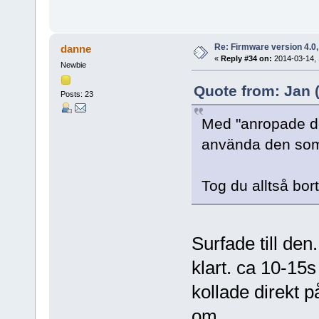
Re: Firmware version 4.0
danne
«
Reply #34 on:
2014-03-14, 
Newbie
Quote from: Jan (
Posts: 23
Med "anropade den
använda den so
Tog du alltså bor
Surfade till de
klart. ca 10-15
kollade direkt p
om.