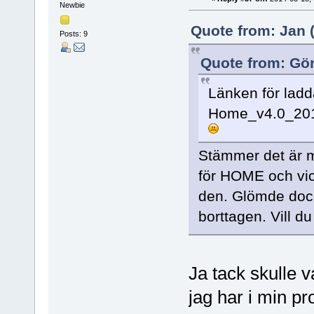
Newbie
Quote from: Jan (
Posts: 9
Quote from: Gör
Länken för ladd
Home_v4.0_2014
Stämmer det är me
för HOME och vic
den. Glömde dock n
borttagen. Vill d
Ja tack skulle v
jag har i min pr