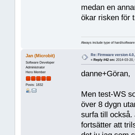
medan en annan e
ökar risken för 
Always include type of hard/software
Re: Firmware version 4.0
Jan (Microbit)
«
Reply #42 on:
2014-03-20, 
Software Developer
Administrator
danne+Göran,
Hero Member
Posts: 1832
Men test-WS som
över 8 dygn uta
surfa till också
fortsätter att tr
det ju jag som s