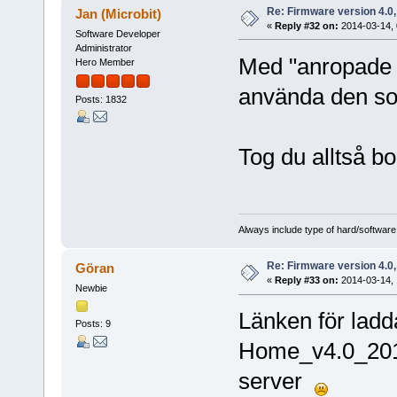
Re: Firmware version 4.0
Jan (Microbit)
«
Reply #32 on:
2014-03-14, 
Software Developer
Administrator
Med "anropade d
Hero Member
använda den s
Posts: 1832
Tog du alltså b
Always include type of hard/software
Re: Firmware version 4.0
Göran
«
Reply #33 on:
2014-03-14, 
Newbie
Länken för ladd
Posts: 9
Home_v4.0_2014
server