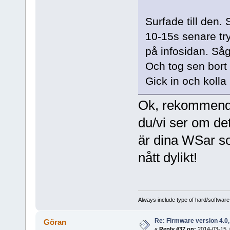
Surfade till den.
10-15s senare try
på infosidan. Så
Och tog sen bort
Gick in och kolla
Ok, rekommender
du/vi ser om det
är dina WSar so
nått dylikt!
Always include type of hard/software
Re: Firmware version 4.0
Göran
«
Reply #37 on:
2014-03-15, 