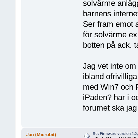
solvärme anlägg
barnens interne
Ser fram emot at
för solvärme ex
botten på ack.
Jag vet inte om
ibland ofrivilli
med Win7 och F
iPaden? har i oc
forumet ska ja
Re: Firmware version 4.0
Jan (Microbit)