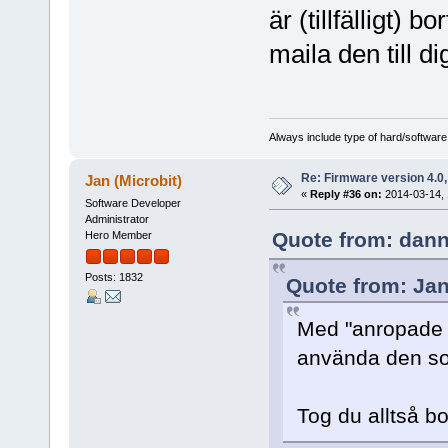
är (tillfälligt)
maila den till di
Always include type of hard/software
Re: Firmware version 4.0
Jan (Microbit)
«
Reply #36 on:
2014-03-14, 
Software Developer
Administrator
Quote from: dann
Hero Member
Posts: 1832
Quote from: Jan
Med "anropade d
använda den s
Tog du alltså b