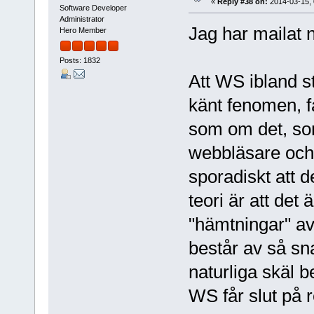
«
Reply #38 on:
2014-03-15, 
Software Developer
Administrator
Jag har mailat ny
Hero Member
Posts: 1832
Att WS ibland st
känt fenomen, f
som om det, som
webbläsare och 
sporadiskt att de
teori är att de
"hämtningar" av
består av så sna
naturliga skäl 
WS får slut på 