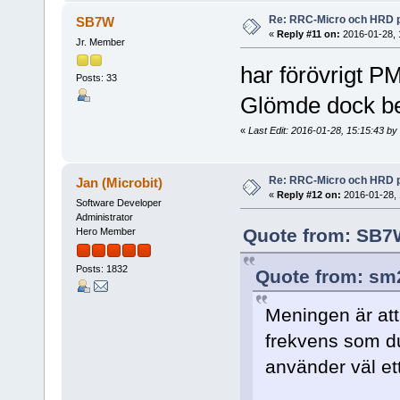
Re: RRC-Micro och HRD 
SB7W
«
Reply #11 on:
2016-01-28, 
Jr. Member
har förövrigt PM
Posts: 33
Glömde dock ber
«
Last Edit: 2016-01-28, 15:15:43 b
Re: RRC-Micro och HRD 
Jan (Microbit)
«
Reply #12 on:
2016-01-28, 
Software Developer
Administrator
Quote from: SB7W
Hero Member
Posts: 1832
Quote from: sm2
Meningen är att
frekvens som d
använder väl et