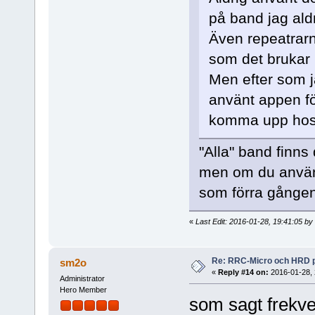
på band jag ald
Även repeatrarn
som det brukar 
Men efter som j
använt appen för
komma upp hos
"Alla" band finns
men om du använ
som förra gången
«
Last Edit: 2016-01-28, 19:41:05 b
Re: RRC-Micro och HRD 
sm2o
«
Reply #14 on:
2016-01-28, 
Administrator
Hero Member
som sagt frekv