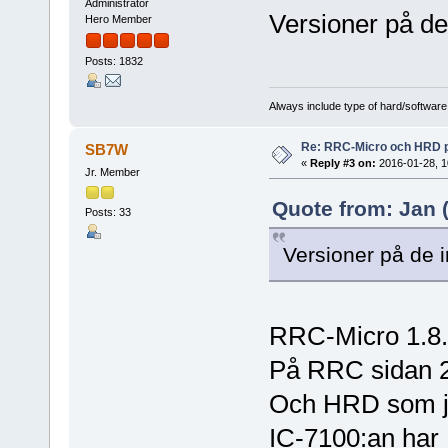
Administrator
Versioner på de
Hero Member
Posts: 1832
Always include type of hard/software
Re: RRC-Micro och HRD 
SB7W
«
Reply #3 on:
2016-01-28, 1
Jr. Member
Quote from: Jan (
Posts: 33
Versioner på de 
RRC-Micro 1.8
På RRC sidan 
Och HRD som ja
IC-7100:an har