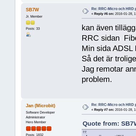
Re: RRC-Micro och HRD 
SB7W
«
Reply #6 on:
2016-01-28, 1
Jr. Member
kan även tillägg
Posts: 33
RRC sidan Fib
Min sida ADSL
Så det är trolig
Jag remotar ann
problem.
Re: RRC-Micro och HRD 
Jan (Microbit)
«
Reply #7 on:
2016-01-28, 1
Software Developer
Administrator
Quote from: SB7W
Hero Member
Posts: 1832