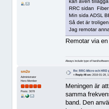
kan även tillägga
RRC sidan Fiber
Min sida ADSL B
Så det är trolige
Jag remotar anna
Remotar via e
Always include type of hard/software
Re: RRC-Micro och HRD 
sm2o
«
Reply #8 on:
2016-01-28, 1
Administrator
Hero Member
Meningen är att 
Posts: 3078
samma frekvens
band. Den använ