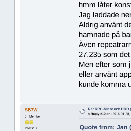
hmm låter konst
Jag laddade ne
Aldrig använt d
hamnade på band
Även repeatrarna
27.235 som det 
Men efter som j
eller använt appe
kunde komma u
Re: RRC-Micro och HRD 
SB7W
«
Reply #10 on:
2016-01-28, 
Jr. Member
Quote from: Jan (
Posts: 33