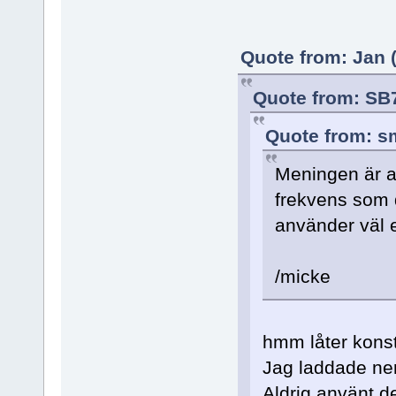
Quote from: Jan (
Quote from: SB
Quote from: s
Meningen är a
frekvens som 
använder väl e
/micke
hmm låter konst
Jag laddade ne
Aldrig använt 