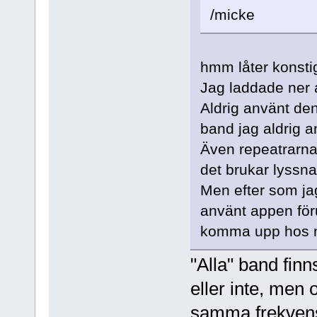
/micke
hmm låter konstig
Jag laddade ner 
Aldrig använt de
band jag aldrig a
Även repeatrarna 
det brukar lyssna
Men efter som jag
använt appen förut
komma upp hos 
"Alla" band fin
eller inte, men
samma frekvens