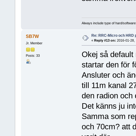
Always include type of hard/software
Re: RRC-Micro och HRD 
SB7W
«
Reply #13 on:
2016-01-28, 
Jr. Member
Okej så default
Posts: 33
startar den för 
Ansluter och ä
till 11m kanal 2
den radion och
Det känns ju in
Samma som repe
och 70cm? att de