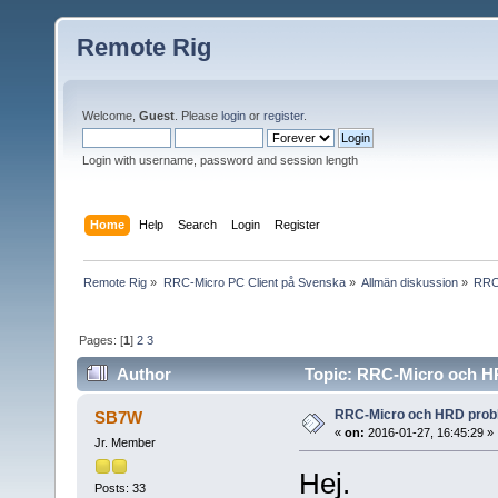
Remote Rig
Welcome,
Guest
. Please
login
or
register
.
Login with username, password and session length
Home
Help
Search
Login
Register
Remote Rig
»
RRC-Micro PC Client på Svenska
»
Allmän diskussion
»
RRC
Pages: [
1
]
2
3
Author
Topic: RRC-Micro och H
RRC-Micro och HRD prob
SB7W
«
on:
2016-01-27, 16:45:29 »
Jr. Member
Hej.
Posts: 33