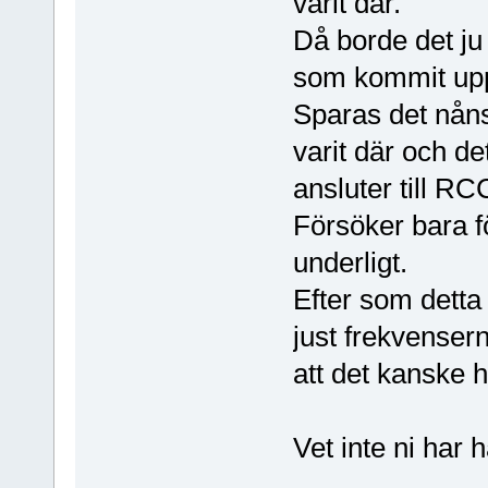
varit där.
Då borde det ju
som kommit up
Sparas det nånst
varit där och de
ansluter till R
Försöker bara fö
underligt.
Efter som detta
just frekvensern
att det kanske 
Vet inte ni har h