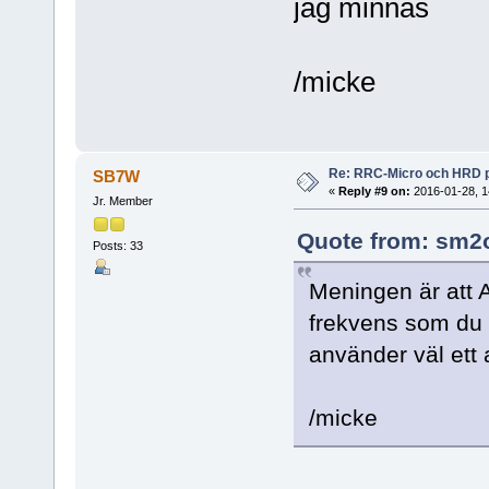
jag minnas
/micke
Re: RRC-Micro och HRD 
SB7W
«
Reply #9 on:
2016-01-28, 1
Jr. Member
Quote from: sm2o
Posts: 33
Meningen är att 
frekvens som du 
använder väl ett 
/micke