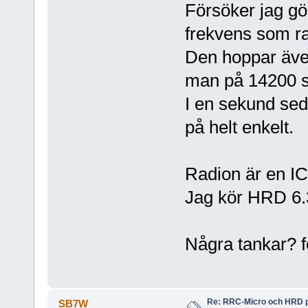
Försöker jag gör
frekvens som ra
Den hoppar även
man på 14200 så
I en sekund sed
på helt enkelt.
Radion är en I
Jag kör HRD 6.
Några tankar? f
Re: RRC-Micro och HRD 
SB7W