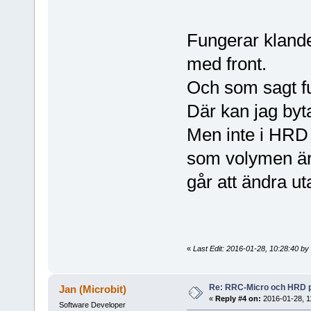
Fungerar klande
med front.
Och som sagt fu
Där kan jag byt
Men inte i HR
som volymen är 
går att ändra u
«
Last Edit: 2016-01-28, 10:28:40 b
Re: RRC-Micro och HRD 
Jan (Microbit)
«
Reply #4 on:
2016-01-28, 1
Software Developer