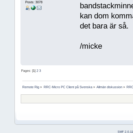
Posts: 3078
bandstackminnen
kan dom komma u
det bara är så.
/micke
Pages: [
1
]
2
3
Remote Rig
»
RRC-Micro PC Client på Svenska
»
Allmän diskussion
»
RRC
SMF 2.0.1