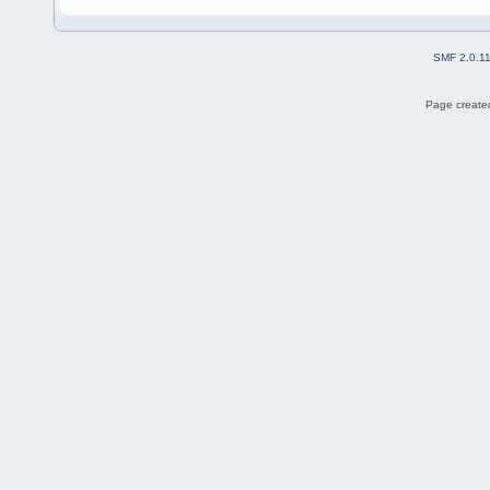
SMF 2.0.1
Page created