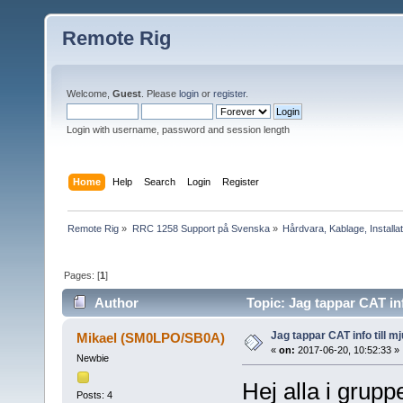
Remote Rig
Welcome,
Guest
. Please
login
or
register
.
Login with username, password and session length
Home
Help
Search
Login
Register
Remote Rig
»
RRC 1258 Support på Svenska
»
Hårdvara, Kablage, Installat
Pages: [
1
]
Author
Topic: Jag tappar CAT inf
Jag tappar CAT info till m
Mikael (SM0LPO/SB0A)
«
on:
2017-06-20, 10:52:33 »
Newbie
Hej alla i grupp
Posts: 4