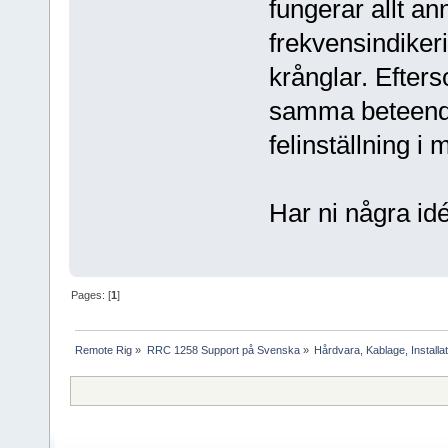
fungerar allt an
frekvensindiker
krånglar. Efte
samma beteende
felinställning i
Har ni några id
Pages: [
1
]
Remote Rig
»
RRC 1258 Support på Svenska
»
Hårdvara, Kablage, Installat