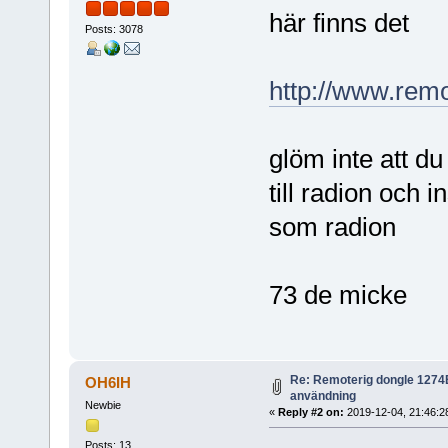
här finns det
Posts: 3078
http://www.rem
glöm inte att 
till radion och 
som radion
73 de micke
Re: Remoterig dongle 1274B 
OH6IH
användning
Newbie
«
Reply #2 on:
2019-12-04, 21:46:2
Posts: 13