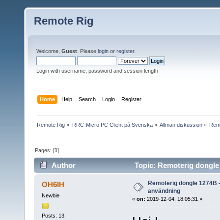
Remote Rig
Welcome,
Guest
. Please
login
or
register
.
Login with username, password and session length
Home
Help
Search
Login
Register
Remote Rig
»
RRC-Micro PC Client på Svenska
»
Allmän diskussion
»
Remo
Pages: [
1
]
Author
Topic: Remoterig dongle 
Remoterig dongle 1274B - 
OH6IH
användning
Newbie
«
on:
2019-12-04, 18:05:31 »
Posts: 13