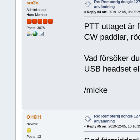
Re: Remoterig dongle 1274
sm2o
användning
Administrator
«
Reply #4 on:
2019-12-05, 08:06:2
Hero Member
PTT uttaget är f
Posts: 3078
CW paddlar, rö
Vad försöker du 
USB headset ell
/micke
Re: Remoterig dongle 1274
OH6IH
användning
Newbie
«
Reply #5 on:
2019-12-05, 10:16:3
Posts: 13