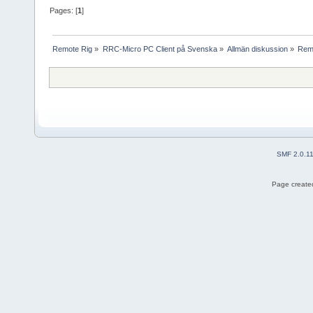
Pages: [
1
]
Remote Rig
»
RRC-Micro PC Client på Svenska
»
Allmän diskussion
»
Remo
SMF 2.0.1
Page created