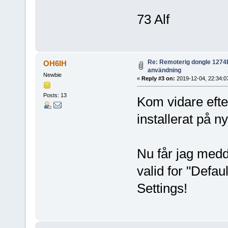
73 Alf
Re: Remoterig dongle 1274B 
OH6IH
användning
Newbie
«
Reply #3 on:
2019-12-04, 22:34:0
Posts: 13
Kom vidare efte
installerat på ny
Nu får jag medd
valid for "Defau
Settings!