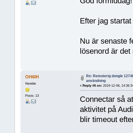
God förmiddag!
Efter jag starta
Nu är senaste f
lösenord är det
Re: Remoterig dongle 1274B 
OH6IH
användning
Newbie
«
Reply #6 on:
2019-12-06, 14:36:3
Posts: 13
Connectar så at
aktivitet på Au
blir timeout eft