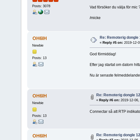
Posts: 3078
Vad försöker du välja för mic
/micke
Re: Remoterig dongle 
OH6IH
«
Reply #5 on:
2019-12-05
Newbie
God förmiddag!
Posts: 13
Efter jag startat om datorn hit
Nu är senaste felmeddelande 
Re: Remoterig dongle 12
OH6IH
«
Reply #6 on:
2019-12-06, 
Newbie
Connectar så att RTP indikator
Posts: 13
Re: Remoterig dongle 12
OH6IH
«
Reply #7 on:
2019-12-06, 