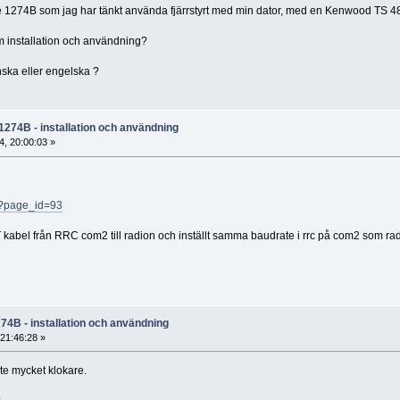
gle 1274B som jag har tänkt använda fjärrstyrt med min dator, med en Kenwood TS
m installation och användning?
ska eller engelska ?
1274B - installation och användning
, 20:00:03 »
/?page_id=93
 kabel från RRC com2 till radion och inställt samma baudrate i rrc på com2 som ra
74B - installation och användning
21:46:28 »
nte mycket klokare.