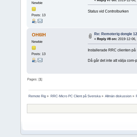
Newbie
Status vid Controlburken
Posts: 13
Re: Remoterig dongle 12
OH6IH
«
Reply #8 on:
2019-12-06, 
Newbie
Installerade RRC clienten på n
Posts: 13
Då går det inte att välja co
Pages: [
1
]
Remote Rig
»
RRC-Micro PC Client på Svenska
»
Allmän diskussion
»