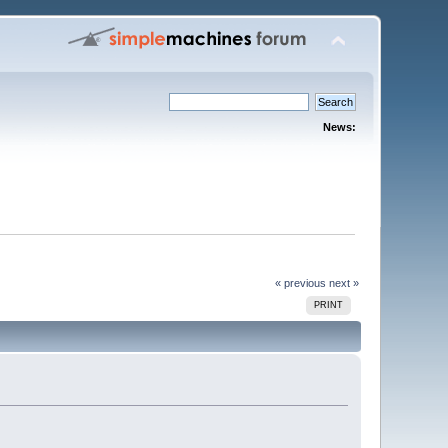
News:
« previous
next »
PRINT