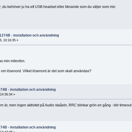
 ?, du behöver ju ha ett USB headset eller liknande som du väljer som mic
1274B - installation och användning
, 10:16:35 »
tas min mikrofon.
om lösenord. Vilket lösenord är det som skall användas?
74B - installation och användning
14:36:34 »
n är, men ingen aktivitet på Audio staåeln, RRC blinkar grön en gång - blir timeout
74B - installation och användning
14:42:48 »