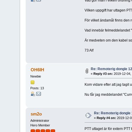
Vad gör man i vilken ordning
Vilken uppgift har uttagen P
För vilket ändamål finns den
Vad innebär felmeddelandet 
Är medveten om den kabel som 
73 Alf
Re: Remoterig dongle 12
OH6IH
«
Reply #3 on:
2019-12-04, 
Newbie
Kom vidare efter att jag tagit 
Posts: 13
Nu får jag meddelandet "Current
Re: Remoterig dongle 
sm2o
«
Reply #4 on:
2019-12-05
Administrator
Hero Member
PTT uttaget är för extern PTT