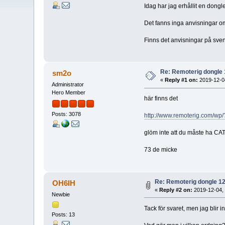
Idag har jag erhållit en don
Det fanns inga anvisningar o
Finns det anvisningar på sven
Re: Remoterig dongle 
sm2o
«
Reply #1 on:
2019-12-04
Administrator
Hero Member
här finns det
Posts: 3078
http://www.remoterig.com/wp
glöm inte att du måste ha CAT
73 de micke
Re: Remoterig dongle 12
OH6IH
«
Reply #2 on:
2019-12-04, 
Newbie
Tack för svaret, men jag blir i
Posts: 13