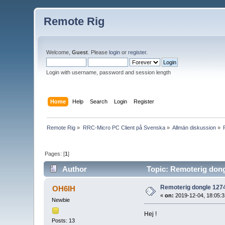
Remote Rig
Welcome,
Guest
. Please
login
or
register
.
Login with username, password and session length
Home
Help
Search
Login
Register
Remote Rig
»
RRC-Micro PC Client på Svenska
»
Allmän diskussion
»
Pages: [
1
]
Author
Topic: Remoterig dong
Remoterig dongle 1274
OH6IH
«
on:
2019-12-04, 18:05:3
Newbie
Hej !
Posts: 13