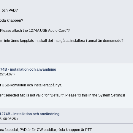
?
TT och PAD?
 röda knappen?
"Please attach the 1274A USB Audio Card"?
inte ännu kopplats in, skall det inte gå att installera i annat än demomode?
74B - installation och användning
22:34:07 »
ut USB-kontakten och installerat på nytt.
 selected Mic is not valid for "Default". Please fix this in the System Settings!
1274B - installation och användning
, 08:06:25 »
 tex fotpedal, PAD är för CW paddlar, röda knappen är PTT