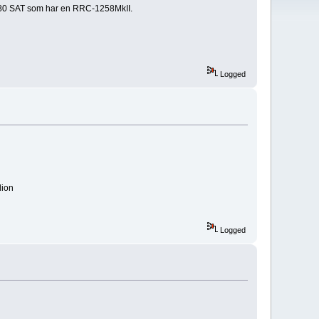
 480 SAT som har en RRC-1258MkII.
Logged
dion
Logged