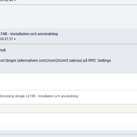
74B - installation och användning
15:27:17 »
ytt.
m-port längre (alternativen com1/com2/com3 saknas) på RRC Settings
Remoterig dongle 1274B - installation och användning