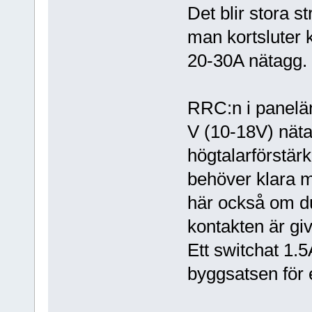
Det blir stora
man kortsluter k
20-30A nätagg.
RRC:n i panelän
V (10-18V) nät
högtalarförstär
behöver klara m
här också om du 
kontakten är gi
Ett switchat 1
byggsatsen för e