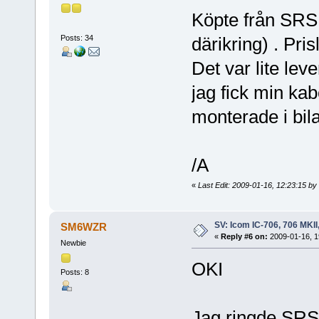
Köpte från SRS f
Posts: 34
därikring) . Pri
Det var lite lev
jag fick min kab
monterade i bi
/A
«
Last Edit: 2009-01-16, 12:23:15 b
SV: Icom IC-706, 706 MKII
SM6WZR
«
Reply #6 on:
2009-01-16, 1
Newbie
OKI
Posts: 8
Jag ringde SRS 