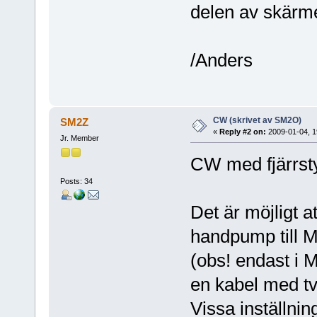
delen av skärme
/Anders
CW (skrivet av SM2O)
SM2Z
«
Reply #2 on:
2009-01-04, 1
Jr. Member
CW med fjärrst
Posts: 34
Det är möjligt a
handpump till 
(obs! endast i M
en kabel med tv
Vissa inställni