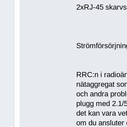
2xRJ-45 skarvst
Strömförsörjnin
RRC:n i radioä
nätaggregat so
och andra probl
plugg med 2.1/5.
det kan vara vet
om du ansluter 