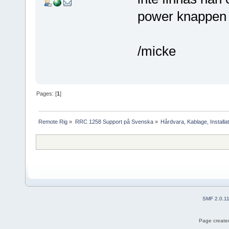
power knappen 
/micke
Pages: [
1
]
Remote Rig
»
RRC 1258 Support på Svenska
»
Hårdvara, Kablage, Installat
SMF 2.0.1
Page created