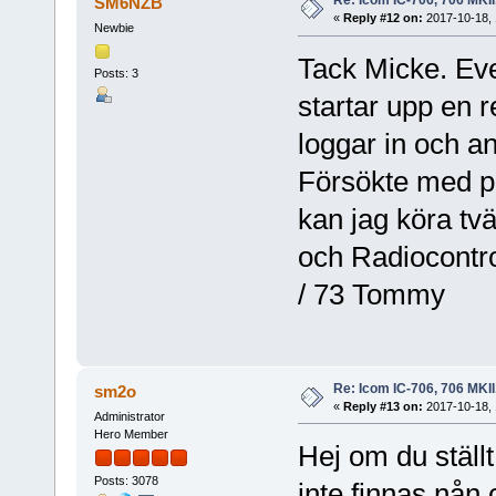
Re: Icom IC-706, 706 MKII
SM6NZB
«
Reply #12 on:
2017-10-18, 
Newbie
Tack Micke. Eve
Posts: 3
startar upp en 
loggar in och 
Försökte med p
kan jag köra tv
och Radiocontrol
/ 73 Tommy
Re: Icom IC-706, 706 MKII
sm2o
«
Reply #13 on:
2017-10-18, 
Administrator
Hero Member
Hej om du ställt
Posts: 3078
inte finnas nån