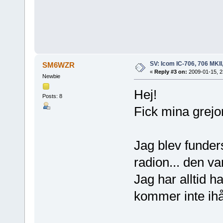
SV: Icom IC-706, 706 MKII
SM6WZR
«
Reply #3 on:
2009-01-15, 2
Newbie
Hej!
Posts: 8
Fick mina grejo
Jag blev funder
radion... den v
Jag har alltid h
kommer inte ihå