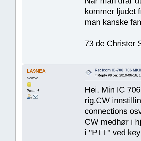
När man drar u
kommer ljudet f
man kanske fa
73 de Christer
Re: Icom IC-706, 706 MKII
LA9NEA
«
Reply #8 on:
2010-06-16, 1
Newbie
Hei. Min IC 706
Posts: 6
rig.CW innstilli
connections osv.
CW medhør i hj
i ''PTT'' ved ke