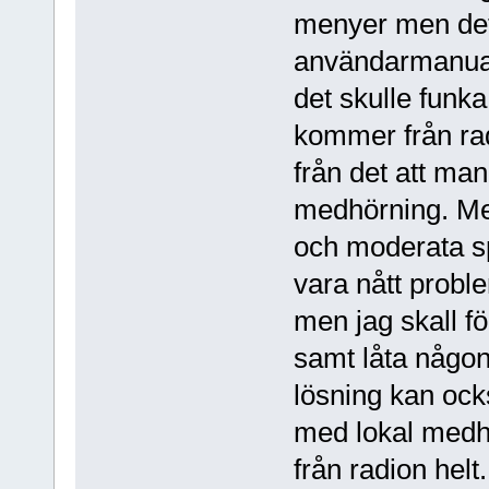
menyer men det f
användarmanuale
det skulle funk
kommer från rad
från det att man
medhörning. Me
och moderata s
vara nått probl
men jag skall fö
samt låta någo
lösning kan ock
med lokal medh
från radion helt.