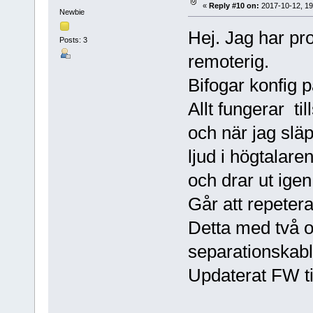
«
Reply #10 on:
2017-10-12, 19
Newbie
Hej. Jag har p
Posts: 3
remoterig.
Bifogar konfig 
Allt fungerar ti
och när jag slä
ljud i högtalare
och drar ut igen
Går att repeter
Detta med två o
separationskabl
Updaterat FW til