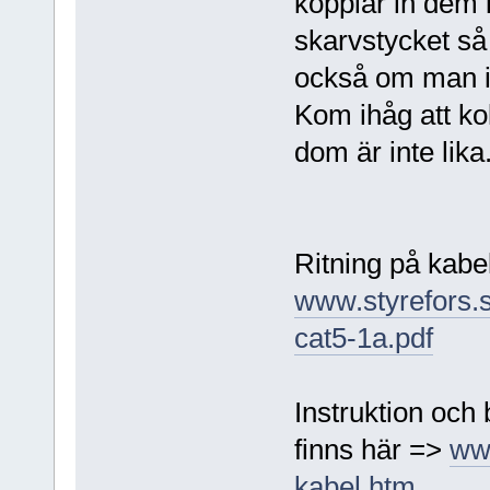
kopplar in dem
skarvstycket så
också om man in
Kom ihåg att ko
dom är inte lika
Ritning på kabe
www.styrefors.
cat5-1a.pdf
Instruktion och 
finns här =>
ww
kabel.htm