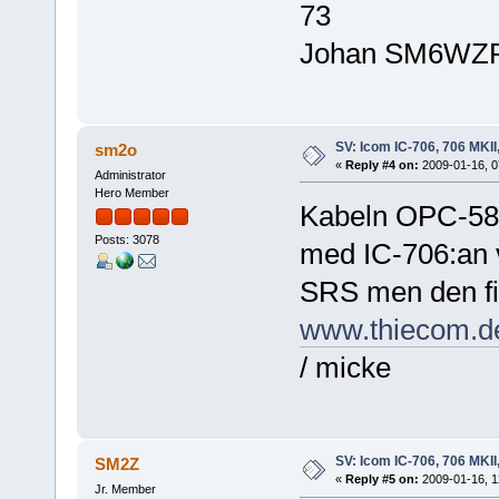
73
Johan SM6WZ
SV: Icom IC-706, 706 MKII
sm2o
«
Reply #4 on:
2009-01-16, 0
Administrator
Hero Member
Kabeln OPC-581 
Posts: 3078
med IC-706:an v
SRS men den f
www.thiecom.d
/ micke
SV: Icom IC-706, 706 MKII
SM2Z
«
Reply #5 on:
2009-01-16, 1
Jr. Member