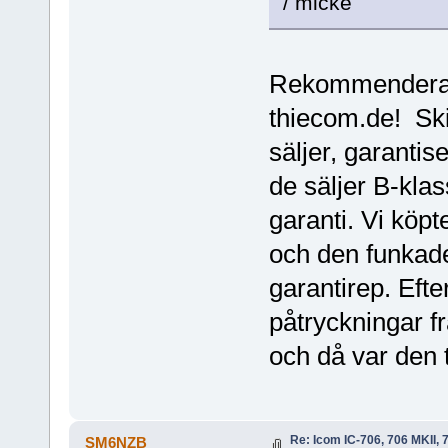
/ micke
Rekommenderar 
thiecom.de! Skit
säljer, garantis
de säljer B-klas
garanti. Vi köp
och den funkade
garantirep. Efte
påtryckningar fr
och då var den t
Re: Icom IC-706, 706 MKII, 
SM6NZB