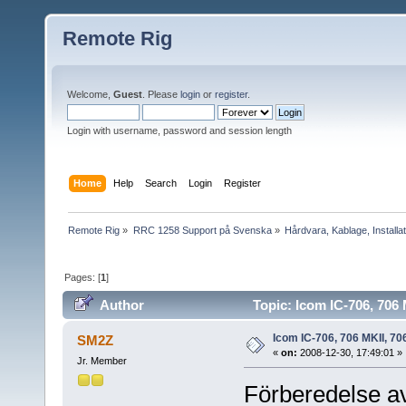
Remote Rig
Welcome,
Guest
. Please
login
or
register
.
Login with username, password and session length
Home
Help
Search
Login
Register
Remote Rig
»
RRC 1258 Support på Svenska
»
Hårdvara, Kablage, Installat
Pages: [
1
]
Author
Topic: Icom IC-706, 706
Icom IC-706, 706 MKII, 70
SM2Z
«
on:
2008-12-30, 17:49:01 »
Jr. Member
Förberedelse av 