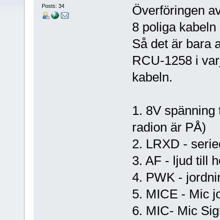
Posts: 34
Överföringen av
8 poliga kabeln
Så det är bara a
RCU-1258 i varj
kabeln.
1. 8V spänning t
radion är PÅ)
2. LRXD - seried
3. AF - ljud till
4. PWK - jordnin
5. MICE - Mic j
6. MIC- Mic Sig