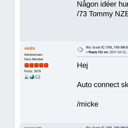
Någon idéer hur
/73 Tommy NZ
Re: Icom IC-706, 706 MKII
sm2o
«
Reply #11 on:
2017-10-12, 
Administrator
Hero Member
Hej
Posts: 3078
Auto connect ska
/micke