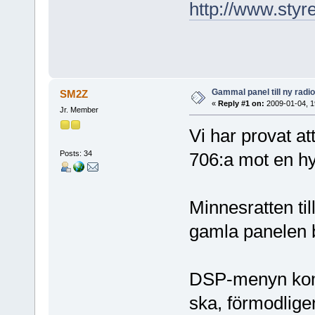
http://www.styr
Gammal panel till ny radio
SM2Z
«
Reply #1 on:
2009-01-04, 1
Jr. Member
Vi har provat a
Posts: 34
706:a mot en hyf
Minnesratten ti
gamla panelen b
DSP-menyn kom
ska, förmodlige