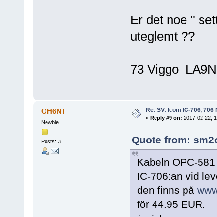
Er det noe '' se
uteglemt ??
73 Viggo LA9
Re: SV: Icom IC-706, 706 
OH6NT
«
Reply #9 on:
2017-02-22, 1
Newbie
Quote from: sm2o
Posts: 3
Kabeln OPC-581 (
IC-706:an vid le
den finns på
www
för 44.95 EUR.