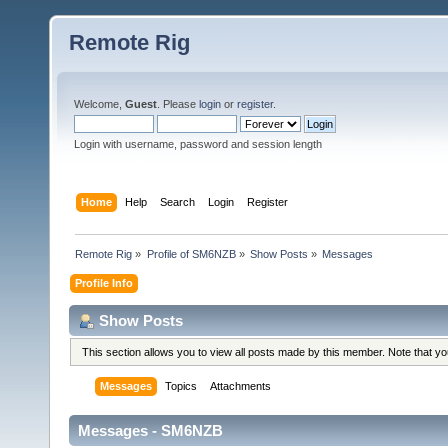
Remote Rig
Welcome,
Guest
. Please
login
or
register
.
Login with username, password and session length
Home
Help
Search
Login
Register
Remote Rig
»
Profile of SM6NZB
»
Show Posts
»
Messages
Profile Info
Show Posts
This section allows you to view all posts made by this member. Note that y
Messages
Topics
Attachments
Messages - SM6NZB