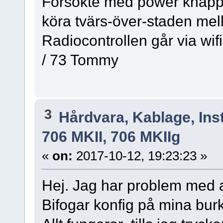
Försökte med power knappe
köra tvärs-över-staden me
Radiocontrollen går via wifi
/ 73 Tommy
3
Hårdvara, Kablage, Inst
706 MKII, 706 MKIIg
«
on:
2017-10-12, 19:23:23 »
Hej. Jag har problem med a
Bifogar konfig på mina burk