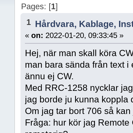
Pages: [
1
]
1
Hårdvara, Kablage, Inst
«
on:
2022-01-20, 09:33:45 »
Hej, när man skall köra 
man bara sända från text i
ännu ej CW.
Med RRC-1258 nycklar jag 
jag borde ju kunna koppla d
Om jag tar bort 706 så kan
Fråga: hur kör jag Remot