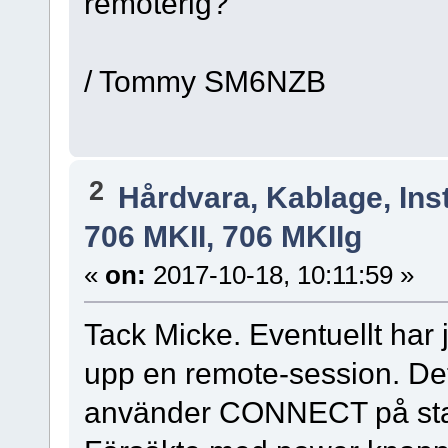
remoterig?
/ Tommy SM6NZB
2
Hårdvara, Kablage, Inst
706 MKII, 706 MKIIg
«
on:
2017-10-18, 10:11:59 »
Tack Micke. Eventuellt har 
upp en remote-session. Det
använder CONNECT på sta