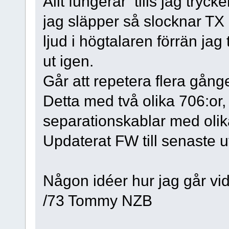
Allt fungerar tills jag tryc
jag släpper så slocknar TX
ljud i högtalaren förrän ja
ut igen.
Går att repetera flera gån
Detta med två olika 706:or,
separationskablar med olik
Updaterat FW till senaste u
Någon idéer hur jag går vi
/73 Tommy NZB