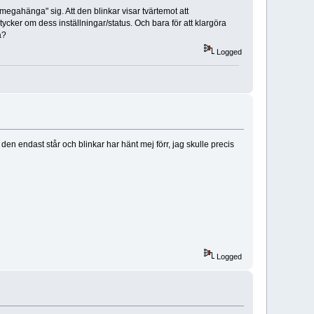
megahänga" sig. Att den blinkar visar tvärtemot att
cker om dess inställningar/status. Och bara för att klargöra
å?
Logged
en endast står och blinkar har hänt mej förr, jag skulle precis
Logged