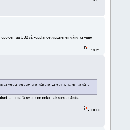
ag upp den via USB så kopplar det upp/ner en gång för varje
Logged
SB så kopplar det upp/ner en gång för varje blink. När den är igång
sådant kan inträffa av t.ex en enkel sak som att ändra
Logged