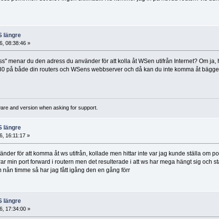
S längre
, 08:38:46 »
 menar du den adress du använder för att kolla åt WSen utifrån Internet? Om ja, ha
t 80 på både din routers och WSens webbserver och då kan du inte komma åt bägge tv
ware and version when asking for support.
S längre
, 16:11:17 »
nder för att komma åt ws utifrån, kollade men hittar inte var jag kunde ställa om po
rar min port forward i routern men det resulterade i att ws har mega hängt sig och s
 nån timme så har jag fått igång den en gång förr
S längre
, 17:34:00 »