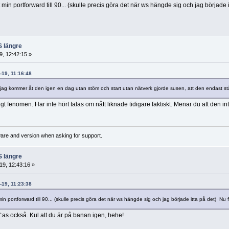
min portforward till 90... (skulle precis göra det när ws hängde sig och jag började it
S längre
, 12:42:15 »
-19, 11:16:48
jag kommer åt den igen en dag utan stöm och start utan nätverk gjorde susen, att den endast stå
pligt fenomen. Har inte hört talas om nått liknade tidigare faktiskt. Menar du att den 
ware and version when asking for support.
S längre
9, 12:43:16 »
-19, 11:23:38
in portforward till 90... (skulle precis göra det när ws hängde sig och jag började itta på det) Nu f
":as också. Kul att du är på banan igen, hehe!