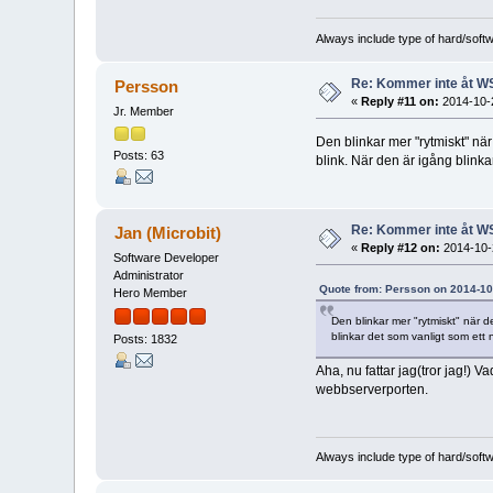
Always include type of hard/soft
Re: Kommer inte åt W
Persson
«
Reply #11 on:
2014-10-2
Jr. Member
Den blinkar mer "rytmiskt" nä
Posts: 63
blink. När den är igång blinka
Re: Kommer inte åt W
Jan (Microbit)
«
Reply #12 on:
2014-10-2
Software Developer
Administrator
Quote from: Persson on 2014-10
Hero Member
Den blinkar mer "rytmiskt" när 
blinkar det som vanligt som ett 
Posts: 1832
Aha, nu fattar jag(tror jag!) V
webbserverporten.
Always include type of hard/soft