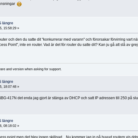
chansningar
S längre
, 15:58:29 »
outer och den du satte dit "konkurrerar med varann" och förorsakar förvirring vart 
ess Point", inte en router. Vad är det för router du satte dit? Kan ju gå att slå av g
ware and version when asking for support.
S längre
, 18:07:48 »
NBG-417N det enda jag gjort är stänga av DHCP och satt IP adressen till 250 på slut
S längre
, 08:18:02 »
cess point men det blev ingen skillnad... Nu kommer jag in på huvud routern vis dd