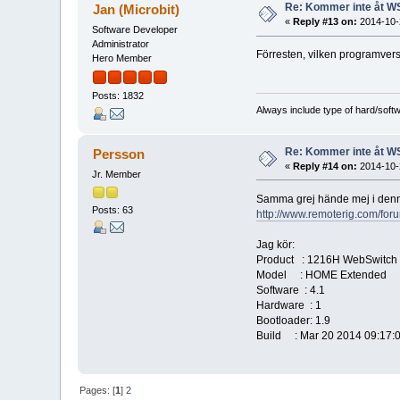
Re: Kommer inte åt W
Jan (Microbit)
«
Reply #13 on:
2014-10-2
Software Developer
Administrator
Förresten, vilken programver
Hero Member
Posts: 1832
Always include type of hard/soft
Re: Kommer inte åt W
Persson
«
Reply #14 on:
2014-10-2
Jr. Member
Samma grej hände mej i denn
Posts: 63
http://www.remoterig.com/fo
Jag kör:
Product : 1216H WebSwitch
Model : HOME Extended
Software : 4.1
Hardware : 1
Bootloader: 1.9
Build : Mar 20 2014 09:17:
Pages: [
1
]
2