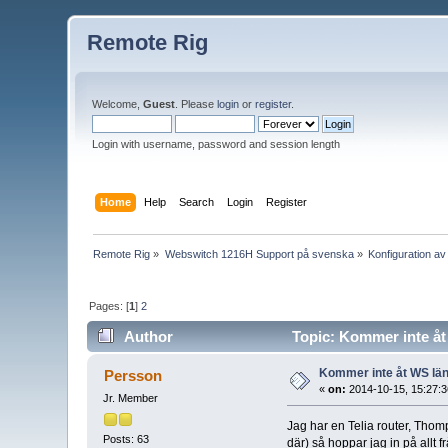
Remote Rig
Welcome,
Guest
. Please
login
or
register
.
Login with username, password and session length
Home
Help
Search
Login
Register
Remote Rig
»
Webswitch 1216H Support på svenska
»
Konfiguration av
Pages: [
1
]
2
Author
Topic: Kommer inte åt
Kommer inte åt WS lä
Persson
«
on:
2014-10-15, 15:27:3
Jr. Member
Jag har en Telia router, Thomp
Posts: 63
där) så hoppar jag in på allt