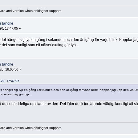
ware and version when asking for support.
S längre
0, 17:47:05 »
r det hänger sig typ en gång i sekunden och den är igång för varje blink. Kopplar j
r det som vanligt som ett nätverksuttag gör typ...
S längre
0, 18:05:30 »
-20, 17:47:05
det hänger sig typ en gång i sekunden och den är igång för varje blink. Kopplar jag upp den via U
nätverksuttag gör typ...
ad du ser är ideliga omstarter av den. Det låter dock fortfarande väldigt konstigt att 
ware and version when asking for support.