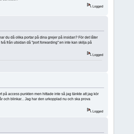
Logged
r du då olika portar på dina grejer på insidan? För det låter
å från utsidan då "port forwarding":en inte kan skilja på
Logged
rt på access punkten men hittade inte så jag tänkte att jag kör
tår och blinkar... Jag har den urkopplad nu och ska prova
Logged