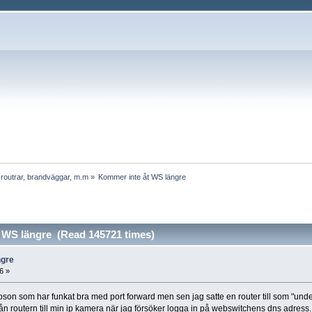
 routrar, brandväggar, m.m
»
Kommer inte åt WS längre
 WS längre (Read 145721 times)
ngre
6 »
son som har funkat bra med port forward men sen jag satte en router till som "under 
 från routern till min ip kamera när jag försöker logga in på webswitchens dns adres