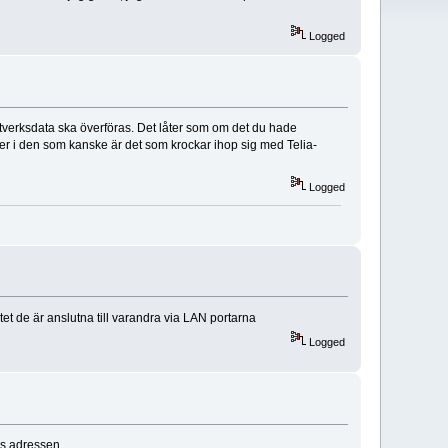
Logged
nätverksdata ska överföras. Det låter som om det du hade
rejer i den som kanske är det som krockar ihop sig med Telia-
Logged
et de är anslutna till varandra via LAN portarna
Logged
ns adressen