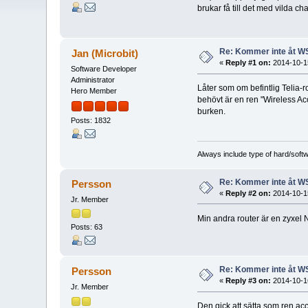
brukar få till det med vilda 
Re: Kommer inte åt W
Jan (Microbit)
«
Reply #1 on:
2014-10-15
Software Developer
Administrator
Låter som om befintlig Telia-r
Hero Member
behövt är en ren "Wireless Acc
burken.
Posts: 1832
Always include type of hard/soft
Re: Kommer inte åt W
Persson
«
Reply #2 on:
2014-10-15
Jr. Member
Min andra router är en zyxel 
Posts: 63
Re: Kommer inte åt W
Persson
«
Reply #3 on:
2014-10-16
Jr. Member
Den gick att sätta som ren ac