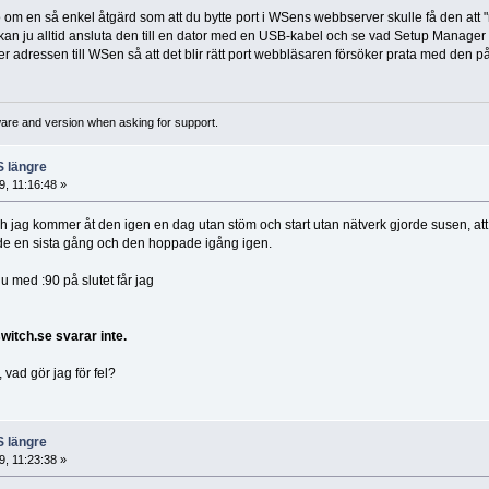
o om en så enkel åtgärd som att du bytte port i WSens webbserver skulle få den att "
kan ju alltid ansluta den till en dator med en USB-kabel och se vad Setup Manager ty
ter adressen till WSen så att det blir rätt port webbläsaren försöker prata med den p
ware and version when asking for support.
S längre
, 11:16:48 »
 jag kommer åt den igen en dag utan stöm och start utan nätverk gjorde susen, att d
stade en sista gång och den hoppade igång igen.
u med :90 på slutet får jag
witch.se svarar inte.
 vad gör jag för fel?
S längre
, 11:23:38 »