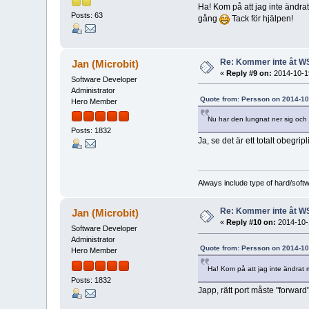
Ha! Kom på att jag inte ändrat 
Posts: 63
gång
Tack för hjälpen!
Re: Kommer inte åt W
Jan (Microbit)
«
Reply #9 on:
2014-10-19
Software Developer
Administrator
Quote from: Persson on 2014-10
Hero Member
Nu har den lungnat ner sig och 
Posts: 1832
Ja, se det är ett totalt obegri
Always include type of hard/soft
Re: Kommer inte åt W
Jan (Microbit)
«
Reply #10 on:
2014-10-1
Software Developer
Administrator
Quote from: Persson on 2014-10
Hero Member
Ha! Kom på att jag inte ändrat m
Posts: 1832
Japp, rätt port måste "forward