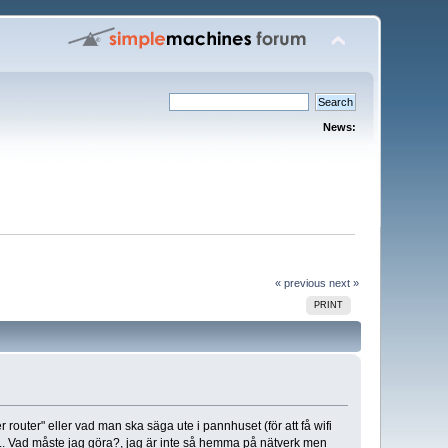
News:
« previous
next »
PRINT
router" eller vad man ska säga ute i pannhuset (för att få wifi
s... Vad måste jag göra?, jag är inte så hemma på nätverk men