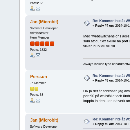
Posts: 63
Re: Kommer inte åt W
Jan (Microbit)
«
Reply #4 on:
2014-10-16
Software Developer
Administrator
Med "webswitchens dns adress"
Hero Member
som att du t.ex skulle ha por
vilken burk du vill till.
Posts: 1832
Always include type of hard/soft
Re: Kommer inte åt W
Persson
«
Reply #5 on:
2014-10-16
Jr. Member
OK ja det är adressen jag anvä
Posts: 63
port 90 på ws istället och änd
koppla in den utan nätverk om
Re: Kommer inte åt W
Jan (Microbit)
«
Reply #6 on:
2014-10-16
Software Developer