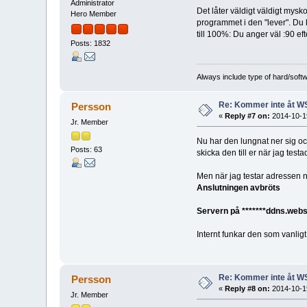
Administrator
Det låter väldigt väldigt mysk
Hero Member
programmet i den "lever". Du 
till 100%: Du anger väl :90 ef
Posts: 1832
Always include type of hard/soft
Re: Kommer inte åt W
Persson
«
Reply #7 on:
2014-10-19
Jr. Member
Nu har den lungnat ner sig och
Posts: 63
skicka den till er när jag te
Men när jag testar adressen n
Anslutningen avbröts
Servern på *******ddns.webs
Internt funkar den som vanligt,
Re: Kommer inte åt W
Persson
«
Reply #8 on:
2014-10-19
Jr. Member