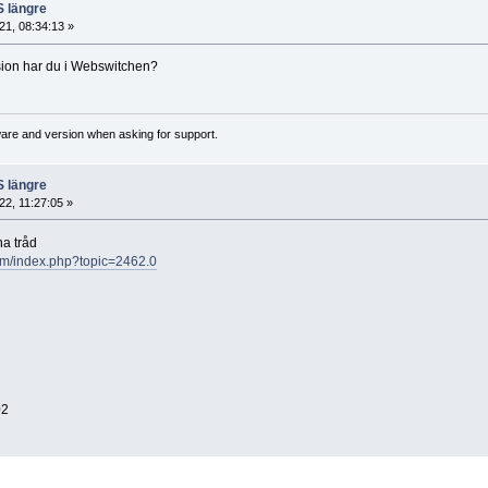
S längre
1, 08:34:13 »
sion har du i Webswitchen?
ware and version when asking for support.
S längre
2, 11:27:05 »
a tråd
rum/index.php?topic=2462.0
02