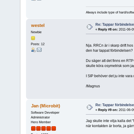
Always include type of hard/soft
Re: Tappar förbindelsen
westel
«
Reply #8 on:
2011-06-09
Newbie
Posts: 12
Nja. RRCn är i skarp drift hos 
den har tappat förbindelsen? I 
Du säger att det finns en RTP
skulle köra osymetrisk som ja
I SIP behöver det ju inte var
/Magnus
Re: Tappar förbindelsen
Jan (Microbit)
«
Reply #9 on:
2011-06-09
Software Developer
Administrator
Jag skulle inte vilja kalla de
Hero Member
när kontakten är borta, ja gär