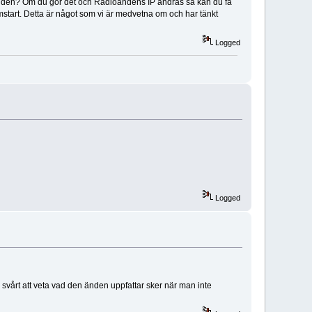
länden? Om du gör det och Radioändens IP ändras så kan du få
mstart. Detta är något som vi är medvetna om och har tänkt
Logged
Logged
vårt att veta vad den änden uppfattar sker när man inte