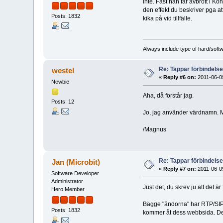
inte. Fast han får avbrott i
den effekt du beskriver pga a
Posts: 1832
kika på vid tillfälle.
Always include type of hard/soft
Re: Tappar förbindelsen
westel
«
Reply #6 on:
2011-06-09
Newbie
Aha, då förstår jag.
Posts: 12
Jo, jag använder värdnamn. Me
/Magnus
Re: Tappar förbindelsen
Jan (Microbit)
«
Reply #7 on:
2011-06-09
Software Developer
Administrator
Just det, du skrev ju att det ä
Hero Member
Bägge "ändorna" har RTP/SIP-t
Posts: 1832
kommer åt dess webbsida. Det 