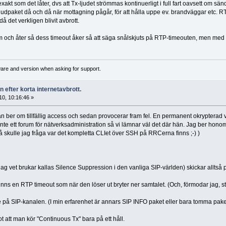
t som det låter, dvs att Tx-ljudet strömmas kontinuerligt i full fart oavsett om sän
ljudpaket då och då när mottagning pågår, för att hålla uppe ev. brandväggar etc. RT
å det verkligen blivit avbrott.
m och åter så dess timeout åker så att säga snålskjuts på RTP-timeouten, men med e
ware and version when asking for support.
 efter korta internetavbrott.
0, 10:16:46 »
n ber om tillfällig access och sedan provocerar fram fel. En permanent okrypterad v
inte ett forum för nätverksadministration så vi lämnar väl det där hän. Jag ber honom
 så skulle jag fråga var det kompletta CLIet över SSH på RRCerna finns ;-) )
ag vet brukar kallas Silence Suppression i den vanliga SIP-världen) skickar alltså 
nns en RTP timeout som när den löser ut bryter ner samtalet. (Och, förmodar jag, star
 på SIP-kanalen. (I min erfarenhet är annars SIP INFO paket eller bara tomma pak
 att man kör "Continuous Tx" bara på ett håll.