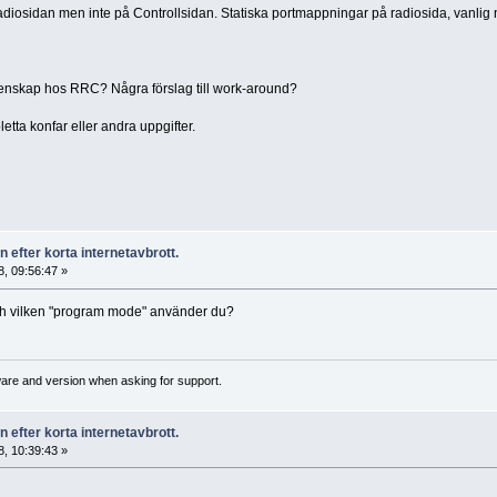
osidan men inte på Controllsidan. Statiska portmappningar på radiosida, vanlig nat
nskap hos RRC? Några förslag till work-around?
ta konfar eller andra uppgifter.
 efter korta internetavbrott.
, 09:56:47 »
ch vilken "program mode" använder du?
ware and version when asking for support.
 efter korta internetavbrott.
, 10:39:43 »