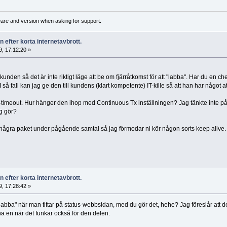
ware and version when asking for support.
 efter korta internetavbrott.
, 17:12:20 »
kunden så det är inte riktigt läge att be om fjärråtkomst för att "labba". Har du en c
så fall kan jag ge den till kundens (klart kompetente) IT-kille så att han har något a
-timeout. Hur hänger den ihop med Continuous Tx inställningen? Jag tänkte inte på
g gör?
a några paket under pågående samtal så jag förmodar ni kör någon sorts keep alive.
 efter korta internetavbrott.
, 17:28:42 »
t "labba" när man tittar på status-webbsidan, med du gör det, hehe? Jag föreslår att
na en när det funkar också för den delen.