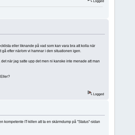
Logged
hecklista eller liknande på vad som kan vara bra att kolla när
tt gå efter när/om vi hamnar i den situationen igen.
 det när jag satte upp det men ni kanske inte menade att man
 Eller?
Logged
 den kompetente IT-killen att ta en skärmdump på "Status"-sidan