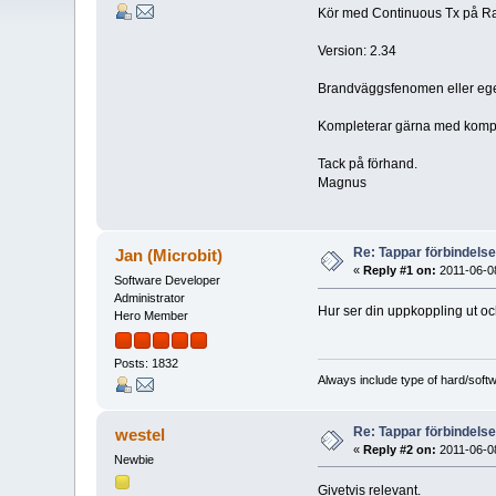
Kör med Continuous Tx på Radi
Version: 2.34
Brandväggsfenomen eller ege
Kompleterar gärna med komplet
Tack på förhand.
Magnus
Re: Tappar förbindelsen
Jan (Microbit)
«
Reply #1 on:
2011-06-08
Software Developer
Administrator
Hur ser din uppkoppling ut o
Hero Member
Posts: 1832
Always include type of hard/soft
Re: Tappar förbindelsen
westel
«
Reply #2 on:
2011-06-08
Newbie
Givetvis relevant.