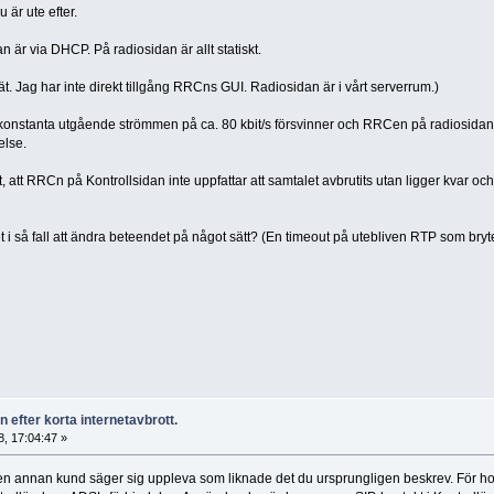
u är ute efter.
an är via DHCP. På radiosidan är allt statiskt.
ät. Jag har inte direkt tillgång RRCns GUI. Radiosidan är i vårt serverrum.)
konstanta utgående strömmen på ca. 80 kbit/s försvinner och RRCen på radiosidan går ö
else.
t, att RRCn på Kontrollsidan inte uppfattar att samtalet avbrutits utan ligger kvar 
et i så fall att ändra beteendet på något sätt? (En timeout på utebliven RTP som bryte
 efter korta internetavbrott.
, 17:04:47 »
m en annan kund säger sig uppleva som liknade det du ursprungligen beskrev. För 