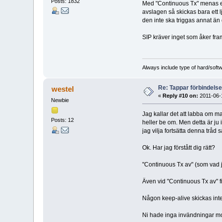
Posts: 1832
Med "Continuous Tx" menas exak
avslagen så skickas bara ett 
den inte ska triggas annat än d
SIP kräver inget som åker fra
Always include type of hard/soft
Re: Tappar förbindelsen
westel
«
Reply #10 on:
2011-06-1
Newbie
Jag kallar det att labba om ma
Posts: 12
heller be om. Men detta är ju 
jag vilja fortsätta denna tråd
Ok. Har jag förstått dig rätt?
"Continuous Tx av" (som vad j
Även vid "Continuous Tx av" fi
Någon keep-alive skickas inte
Ni hade inga invändningar mot