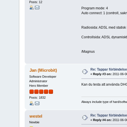
Posts: 12
Program mode: 4
Auto connect: 1 (controll, sa
Radiosida: ADSL med statisk i
Controllsida: ADSL dynamiskt i
/Magnus
Re: Tappar förbindelsen
Jan (Microbit)
«
Reply #3 on:
2011-06-08
Software Developer
Administrator
Kan du testa att använda DHCP
Hero Member
Posts: 1832
Always include type of hard/soft
Re: Tappar förbindelsen
westel
«
Reply #4 on:
2011-06-08
Newbie