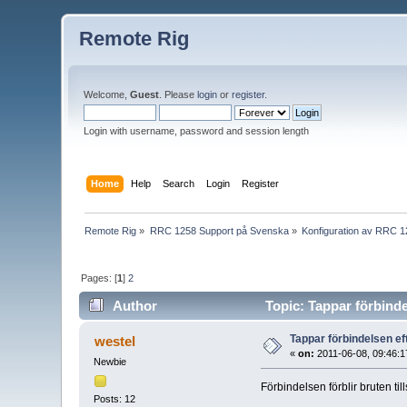
Remote Rig
Welcome,
Guest
. Please
login
or
register
.
Login with username, password and session length
Home
Help
Search
Login
Register
Remote Rig
»
RRC 1258 Support på Svenska
»
Konfiguration av RRC 
Pages: [
1
]
2
Author
Topic: Tappar förbinde
Tappar förbindelsen eft
westel
«
on:
2011-06-08, 09:46:1
Newbie
Förbindelsen förblir bruten til
Posts: 12