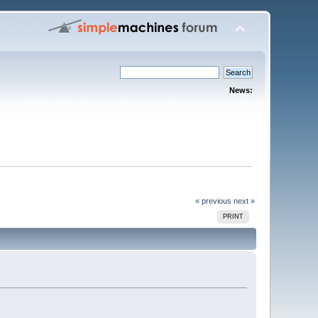
News:
« previous
next »
PRINT