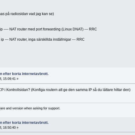
knas på radiosidan vad jag kan se)
p ---- NAT router med port forwarding (Linux DNAT) --- RRC
p --- NAT router, inga särskillda inställnigar --- RRC
 efter korta internetavbrott.
, 15:09:41 »
 i Kontrollsidan? (Konfiga routern att ge den samma IP så du lättare hittar den)
ware and version when asking for support.
 efter korta internetavbrott.
, 16:50:40 »