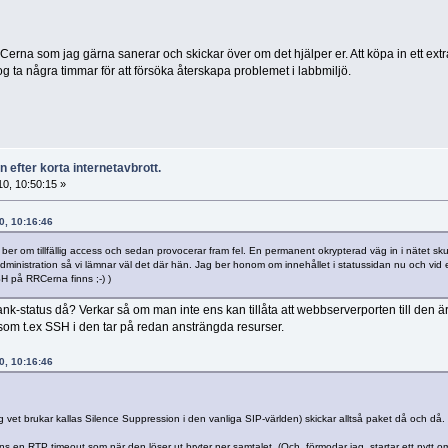
erna som jag gärna sanerar och skickar över om det hjälper er. Att köpa in ett extr
nog ta några timmar för att försöka återskapa problemet i labbmiljö.
 efter korta internetavbrott.
0, 10:50:15 »
0, 10:16:46
 ber om tillfällig access och sedan provocerar fram fel. En permanent okrypterad väg in i nätet sk
administration så vi lämnar väl det där hän. Jag ber honom om innehållet i statussidan nu och vid eve
H på RRCerna finns ;-) )
ank-status då? Verkar så om man inte ens kan tillåta att webbserverporten till den är
t som t.ex SSH i den tar på redan ansträngda resurser.
0, 10:16:46
 vet brukar kallas Silence Suppression i den vanliga SIP-världen) skickar alltså paket då och då.
s en RTP timeout som när den löser ut bryter ner samtalet. (Och, förmodar jag, startar ett nytt om