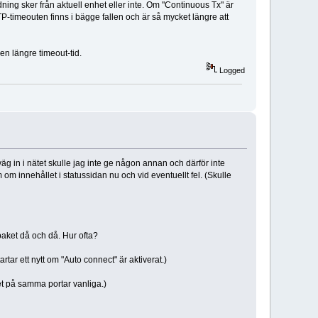
dning sker från aktuell enhet eller inte. Om "Continuous Tx" är
P-timeouten finns i bägge fallen och är så mycket längre att
n längre timeout-tid.
Logged
äg in i nätet skulle jag inte ge någon annan och därför inte
 om innehållet i statussidan nu och vid eventuellt fel. (Skulle
paket då och då. Hur ofta?
tar ett nytt om "Auto connect" är aktiverat.)
et på samma portar vanliga.)