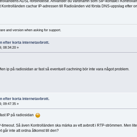
 Kontrolländens ADSL-förbindelse. Använder du värdnamn som SIP-kontakt i Kontrol
tt Kontrolländen cachar IP-adressen till Radioänden vid första DNS-uppslag efter o
ware and version when asking for support.
 efter korta internetavbrott.
, 08:34:20 »
n ip på radiosidan ar fast så eventuell cachning bör inte vara något problem.
 efter korta internetavbrott.
, 09:47:35 »
r fast IP på radiosidan
imeout. Så även Kontrolländen ska märka av ett avbrott i RTP-strömmen. Men lite s
går inte att ordna åtkomst till den?