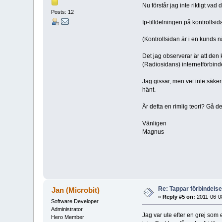
Nu förstår jag inte riktigt vad d
Posts: 12
Ip-tilldelningen på kontrollsid
(Kontrollsidan är i en kunds n
Det jag observerar är att den 
(Radiosidans) internetförbind
Jag gissar, men vet inte säker
hänt.
Är detta en rimlig teori? Gå d
Vänligen
Magnus
Re: Tappar förbindelsen
Jan (Microbit)
«
Reply #5 on:
2011-06-08
Software Developer
Administrator
Jag var ute efter en grej so
Hero Member