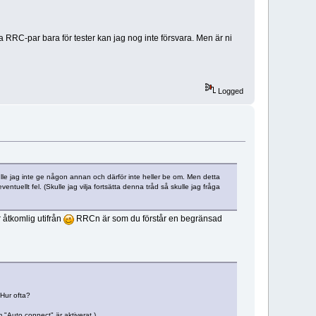
a RRC-par bara för tester kan jag nog inte försvara. Men är ni
Logged
ulle jag inte ge någon annan och därför inte heller be om. Men detta
ntuellt fel. (Skulle jag vilja fortsätta denna tråd så skulle jag fråga
 åtkomlig utifrån
RRCn är som du förstår en begränsad
 Hur ofta?
 "Auto connect" är aktiverat.)