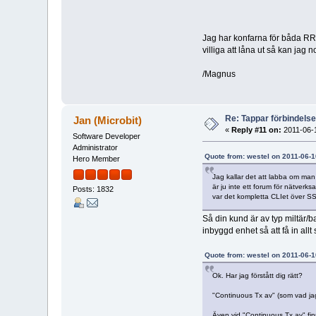
Jag har konfarna för båda RRC
villiga att låna ut så kan jag 
/Magnus
Re: Tappar förbindelsen
Jan (Microbit)
«
Reply #11 on:
2011-06-1
Software Developer
Administrator
Quote from: westel on 2011-06-1
Hero Member
Jag kallar det att labba om man
är ju inte ett forum för nätverks
Posts: 1832
var det kompletta CLIet över SS
Så din kund är av typ miltär/b
inbyggd enhet så att få in all
Quote from: westel on 2011-06-1
Ok. Har jag förstått dig rätt?
"Continuous Tx av" (som vad jag
Även vid "Continuous Tx av" finn