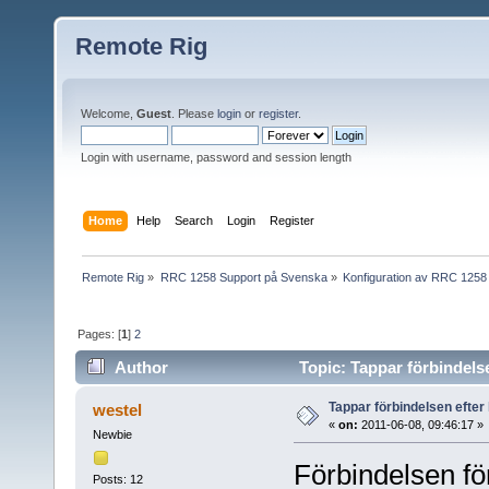
Remote Rig
Welcome,
Guest
. Please
login
or
register
.
Login with username, password and session length
Home
Help
Search
Login
Register
Remote Rig
»
RRC 1258 Support på Svenska
»
Konfiguration av RRC 1258
Pages: [
1
]
2
Author
Topic: Tappar förbindelse
Tappar förbindelsen efter 
westel
«
on:
2011-06-08, 09:46:17 »
Newbie
Förbindelsen för
Posts: 12