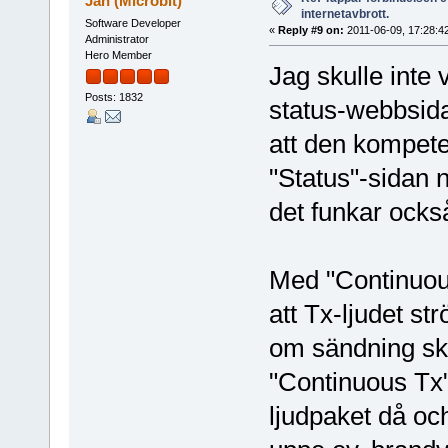
Jan (Microbit)
internetavbrott.
Software Developer
«
Reply #9 on:
2011-06-09, 17:28:4
Administrator
Hero Member
Jag skulle inte v
Posts: 1832
status-webbsida
att den kompete
"Status"-sidan n
det funkar ocks
Med "Continuou
att Tx-ljudet str
om sändning ske
"Continuous Tx"
ljudpaket då och