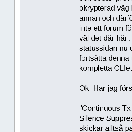
okrypterad väg i
annan och därfö
inte ett forum f
väl det där hän
statussidan nu oc
fortsätta denna 
kompletta CLIet
Ok. Har jag först
"Continuous Tx 
Silence Suppres
skickar alltså p