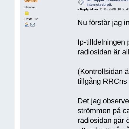
Re: Tappar förbindelsen e
westel
internetavbrott.
Newbie
«
Reply #4 on:
2011-06-08, 16:50:4
Posts: 12
Nu förstår jag in
Ip-tilldelningen
radiosidan är all
(Kontrollsidan ä
tillgång RRCns 
Det jag observe
strömmen på ca
radiosidan går öv