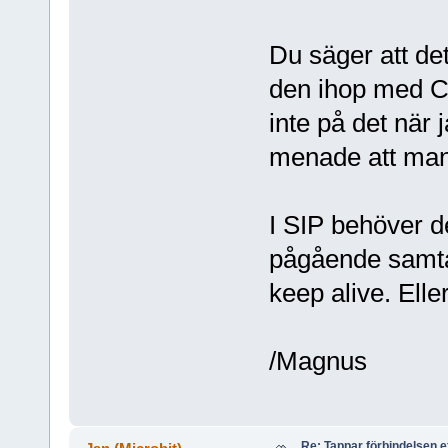
Du säger att de
den ihop med Co
inte på det när 
menade att man
I SIP behöver d
pågående samtal
keep alive. Elle
/Magnus
Re: Tappar förbindelsen e