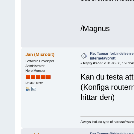
/Magnus
Re: Tappar förbindelsen e
Jan (Microbit)
internetavbrott.
Software Developer
«
Reply #3 on:
2011-06-08, 15:09:4
Administrator
Hero Member
Kan du testa at
Posts: 1832
(Konfiga router
hittar den)
Always include type of hard/software