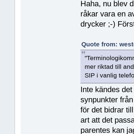
Haha, nu blev d
råkar vara en a
drycker ;-) Förs
Quote from: west
"Terminologikomm
mer riktad till a
SIP i vanlig telefo
Inte kändes det 
synpunkter från 
för det bidrar t
art att det pas
parentes kan jag