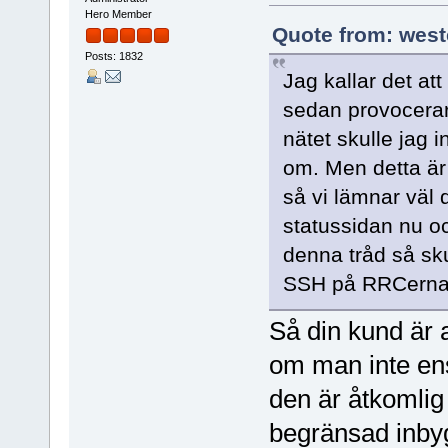
Hero Member
Quote from: west
Posts: 1832
Jag kallar det at
sedan provocerar
nätet skulle jag 
om. Men detta är 
så vi lämnar väl 
statussidan nu och
denna tråd så sku
SSH på RRCerna f
Så din kund är 
om man inte ens 
den är åtkomlig
begränsad inbyg