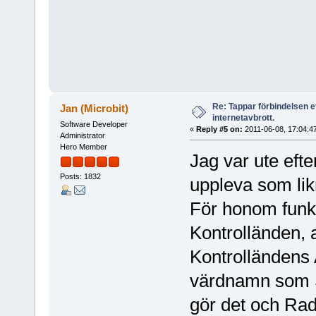
Re: Tappar förbindelsen e
Jan (Microbit)
internetavbrott.
Software Developer
«
Reply #5 on:
2011-06-08, 17:04:4
Administrator
Hero Member
Jag var ute eft
Posts: 1832
uppleva som lik
För honom funk
Kontrolländen, a
Kontrolländens
värdnamn som S
gör det och Rad