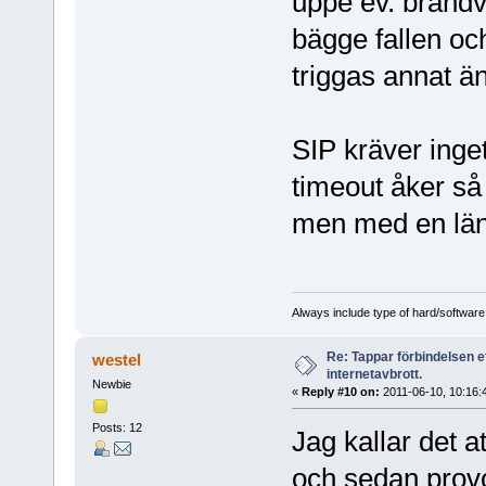
uppe ev. brandv
bägge fallen oc
triggas annat än
SIP kräver inge
timeout åker så
men med en läng
Always include type of hard/software
Re: Tappar förbindelsen e
westel
internetavbrott.
Newbie
«
Reply #10 on:
2011-06-10, 10:16:
Posts: 12
Jag kallar det a
och sedan provo