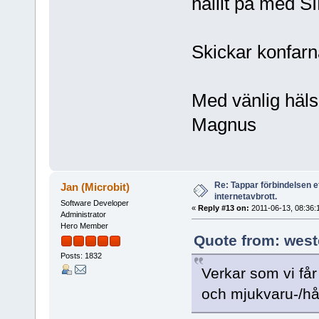
hållit på med SIP
Skickar konfarna 
Med vänlig häls
Magnus
Re: Tappar förbindelsen e
Jan (Microbit)
internetavbrott.
Software Developer
«
Reply #13 on:
2011-06-13, 08:36:
Administrator
Hero Member
Quote from: west
Posts: 1832
Verkar som vi få
och mjukvaru-/hå