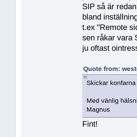
SIP så är redan
bland inställnin
t.ex "Remote si
sen råkar vara
ju oftast ointres
Quote from: west
Skickar konfarna d
Med vänlig hälsn
Magnus
Fint!