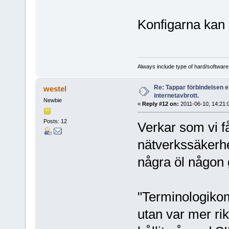
Konfigarna kan så
Always include type of hard/software
Re: Tappar förbindelsen e
westel
internetavbrott.
Newbie
«
Reply #12 on:
2011-06-10, 14:21:
Posts: 12
Verkar som vi f
nätverkssäkerh
några öl någon 
"Terminologiko
utan var mer rik