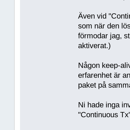
Även vid "Conti
som när den lös
förmodar jag, st
aktiverat.)
Någon keep-aliv
erfarenhet är a
paket på samma 
Ni hade inga in
"Continuous Tx" 