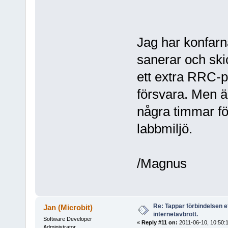
Jag har konfar
sanerar och skic
ett extra RRC-pa
försvara. Men är
några timmar fö
labbmiljö.
/Magnus
Re: Tappar förbindelsen e
Jan (Microbit)
internetavbrott.
Software Developer
«
Reply #11 on:
2011-06-10, 10:50:1
Administrator