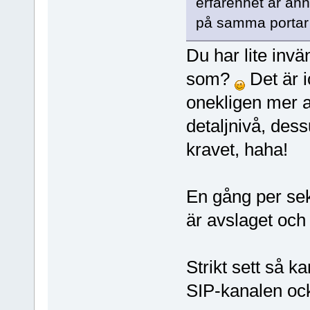
erfarenhet är an
på samma portar 
Du har lite inv
som?
Det är i
onekligen mer a
detaljnivå, des
kravet, haha!
En gång per se
är avslaget och
Strikt sett så k
SIP-kanalen ocks