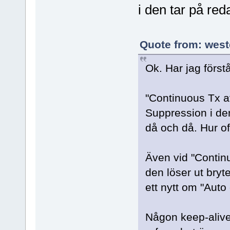
i den tar på re
Quote from: west
Ok. Har jag förstå
"Continuous Tx av
Suppression i den
då och då. Hur o
Även vid "Contin
den löser ut bryt
ett nytt om "Auto 
Någon keep-alive