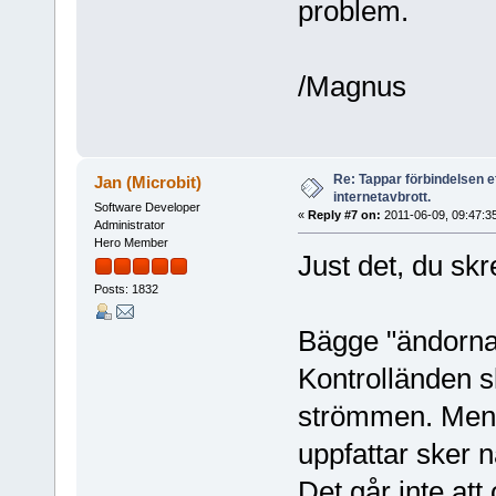
problem.
/Magnus
Re: Tappar förbindelsen e
Jan (Microbit)
internetavbrott.
Software Developer
«
Reply #7 on:
2011-06-09, 09:47:3
Administrator
Hero Member
Just det, du skr
Posts: 1832
Bägge "ändorna
Kontrolländen s
strömmen. Men l
uppfattar sker 
Det går inte att