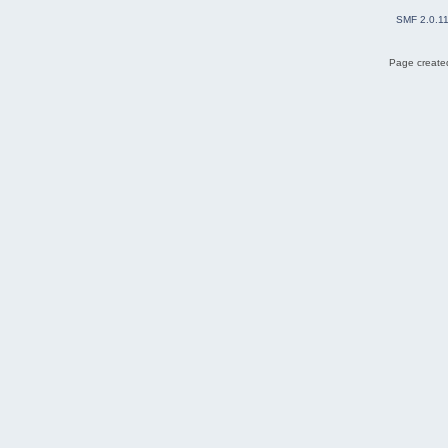
SMF 2.0.1
Page created