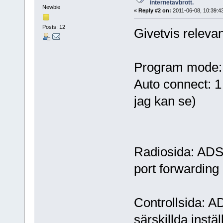
internetavbrott.
Newbie
«
Reply #2 on:
2011-06-08, 10:39:4
Posts: 12
Givetvis relevan
Program mode:
Auto connect: 1
jag kan se)
Radiosida: ADSL
port forwardin
Controllsida: A
särskillda instä