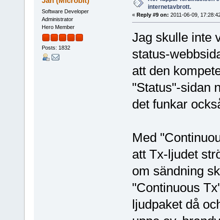
Jan (Microbit)
internetavbrott.
Software Developer
«
Reply #9 on:
2011-06-09, 17:28:4
Administrator
Hero Member
Jag skulle inte v
Posts: 1832
status-webbsida
att den kompete
"Status"-sidan n
det funkar ocks
Med "Continuou
att Tx-ljudet str
om sändning ske
"Continuous Tx"
ljudpaket då och