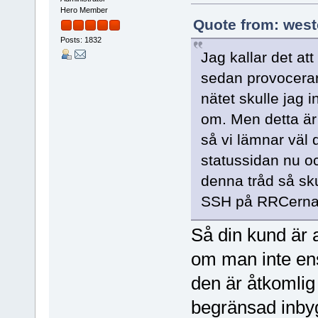
Hero Member
Quote from: west
Posts: 1832
Jag kallar det at
sedan provocerar
nätet skulle jag 
om. Men detta är 
så vi lämnar väl 
statussidan nu och
denna tråd så sku
SSH på RRCerna f
Så din kund är 
om man inte ens 
den är åtkomlig
begränsad inbyg