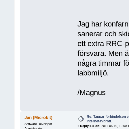
Jag har konfar
sanerar och skic
ett extra RRC-pa
försvara. Men är
några timmar fö
labbmiljö.
/Magnus
Re: Tappar förbindelsen e
Jan (Microbit)
internetavbrott.
Software Developer
«
Reply #11 on:
2011-06-10, 10:50:1
Administrator