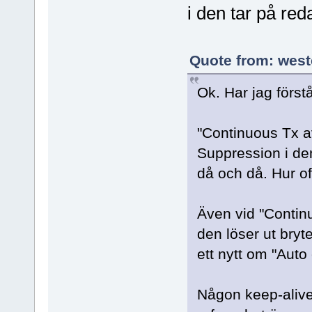
i den tar på re
Quote from: west
Ok. Har jag förstå
"Continuous Tx av
Suppression i den
då och då. Hur o
Även vid "Contin
den löser ut bryt
ett nytt om "Auto 
Någon keep-alive