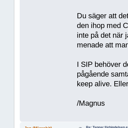
Du säger att de
den ihop med Co
inte på det när 
menade att man
I SIP behöver d
pågående samtal
keep alive. Elle
/Magnus
Re: Tappar förbindelsen e