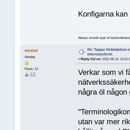
Konfigarna kan så
Always include type of hard/software
Re: Tappar förbindelsen e
westel
internetavbrott.
Newbie
«
Reply #12 on:
2011-06-10, 14:21:
Posts: 12
Verkar som vi f
nätverkssäkerh
några öl någon 
"Terminologiko
utan var mer rik