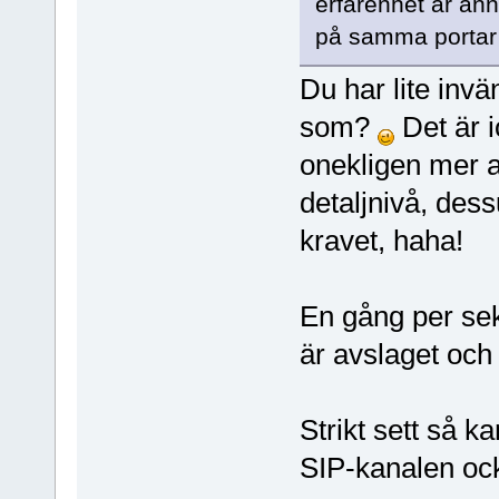
erfarenhet är an
på samma portar 
Du har lite inv
som?
Det är i
onekligen mer a
detaljnivå, des
kravet, haha!
En gång per se
är avslaget och
Strikt sett så k
SIP-kanalen ocks