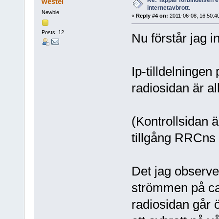
Re: Tappar förbindelsen e
westel
internetavbrott.
Newbie
«
Reply #4 on:
2011-06-08, 16:50:4
Posts: 12
Nu förstår jag in
Ip-tilldelningen
radiosidan är all
(Kontrollsidan ä
tillgång RRCns 
Det jag observe
strömmen på ca
radiosidan går öv