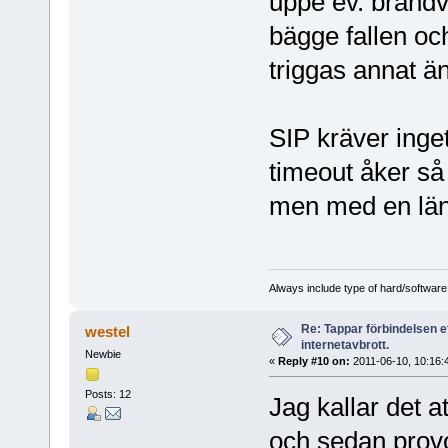
uppe ev. brandv
bägge fallen oc
triggas annat än
SIP kräver inge
timeout åker så
men med en läng
Always include type of hard/software
Re: Tappar förbindelsen e
westel
internetavbrott.
Newbie
«
Reply #10 on:
2011-06-10, 10:16:
Posts: 12
Jag kallar det a
och sedan provo