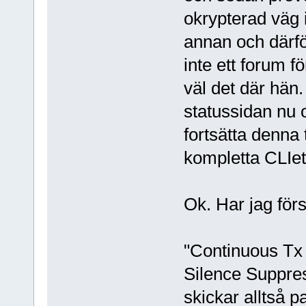
okrypterad väg i
annan och därfö
inte ett forum f
väl det där hän
statussidan nu oc
fortsätta denna 
kompletta CLIet
Ok. Har jag först
"Continuous Tx 
Silence Suppres
skickar alltså p