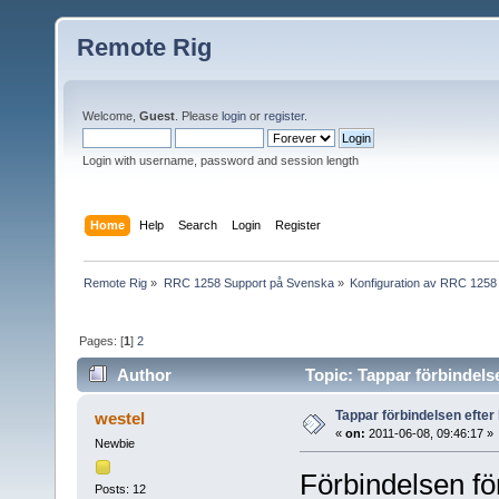
Remote Rig
Welcome,
Guest
. Please
login
or
register
.
Login with username, password and session length
Home
Help
Search
Login
Register
Remote Rig
»
RRC 1258 Support på Svenska
»
Konfiguration av RRC 1258
Pages: [
1
]
2
Author
Topic: Tappar förbindelse
Tappar förbindelsen efter 
westel
«
on:
2011-06-08, 09:46:17 »
Newbie
Förbindelsen för
Posts: 12