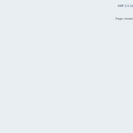
SMF 2.0.1
Page created