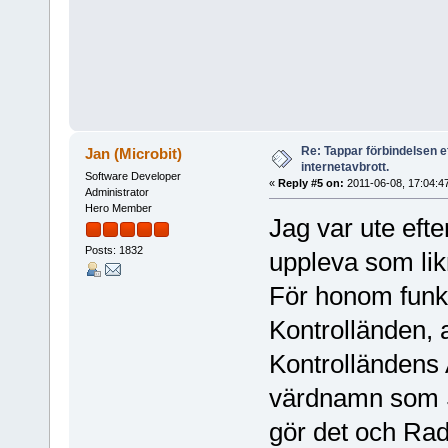
Re: Tappar förbindelsen e
Jan (Microbit)
internetavbrott.
Software Developer
«
Reply #5 on:
2011-06-08, 17:04:4
Administrator
Hero Member
Jag var ute eft
Posts: 1832
uppleva som lik
För honom funk
Kontrolländen, a
Kontrolländens
värdnamn som S
gör det och Rad