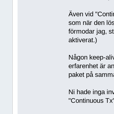
Även vid "Conti
som när den lös
förmodar jag, st
aktiverat.)
Någon keep-aliv
erfarenhet är a
paket på samma 
Ni hade inga in
"Continuous Tx" 