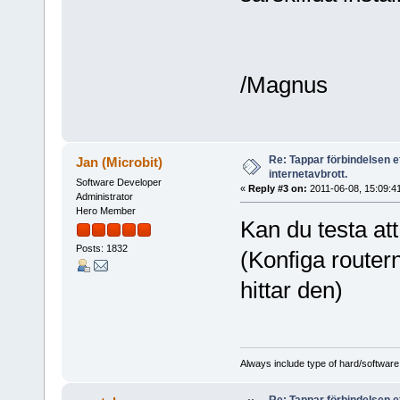
/Magnus
Re: Tappar förbindelsen e
Jan (Microbit)
internetavbrott.
Software Developer
«
Reply #3 on:
2011-06-08, 15:09:4
Administrator
Hero Member
Kan du testa at
Posts: 1832
(Konfiga router
hittar den)
Always include type of hard/software