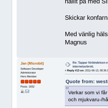
hållit på med SIP
Skickar konfarna 
Med vänlig häls
Magnus
Re: Tappar förbindelsen e
Jan (Microbit)
internetavbrott.
Software Developer
«
Reply #13 on:
2011-06-13, 08:36:
Administrator
Hero Member
Quote from: west
Posts: 1832
Verkar som vi få
och mjukvaru-/hå