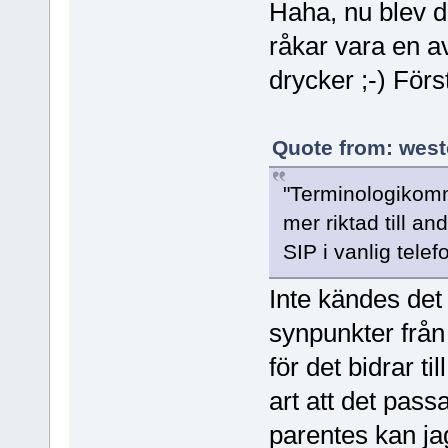
Haha, nu blev d
råkar vara en a
drycker ;-) Förs
Quote from: west
"Terminologikomm
mer riktad till a
SIP i vanlig telefo
Inte kändes det 
synpunkter från 
för det bidrar t
art att det pas
parentes kan jag