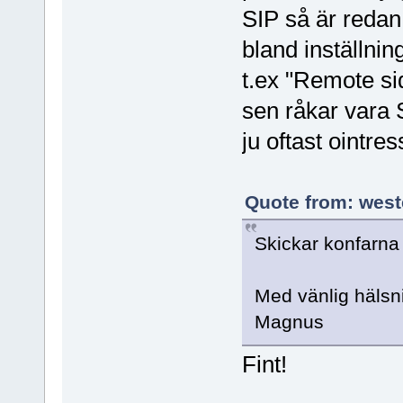
SIP så är redan
bland inställnin
t.ex "Remote si
sen råkar vara
ju oftast ointres
Quote from: west
Skickar konfarna d
Med vänlig hälsn
Magnus
Fint!