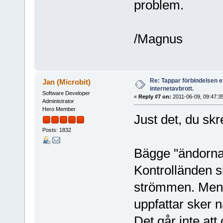
problem.
/Magnus
Re: Tappar förbindelsen e
Jan (Microbit)
internetavbrott.
Software Developer
«
Reply #7 on:
2011-06-09, 09:47:3
Administrator
Hero Member
Just det, du skr
Posts: 1832
Bägge "ändorna
Kontrolländen s
strömmen. Men l
uppfattar sker 
Det går inte att