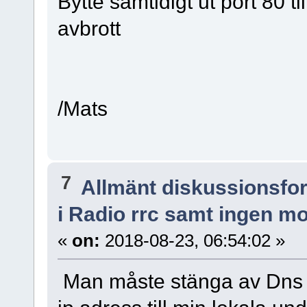
Bytte samtidigt ut port 80 ti
avbrott
/Mats
7
Allmänt diskussionsfo
i Radio rrc samt ingen mo
«
on:
2018-08-23, 06:54:02 »
Man måste stänga av Dns u