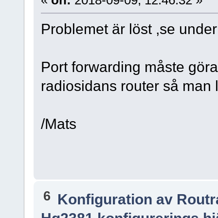
«
on:
2018-09-09, 12:46:32 »
Problemet är löst ,se under
Port forwarding måste göras
radiosidans router så man 
/Mats
6
Konfiguration av Rout
Hg2381 konfigurerings hjä