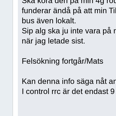
Ska köra den på min 4g rou
funderar ändå på att min Til
bus även lokalt.
Sip alg ska ju inte vara på
när jag letade sist.
Felsökning fortgår/Mats
Kan denna info säga nåt ang
I control rrc är det endast