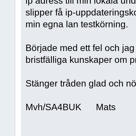
ip adress till min lokala un
slipper få ip-uppdaterings
min egna lan testkörning.
Började med ett fel och jag 
bristfälliga kunskaper om 
Stänger tråden glad och n
Mvh/SA4BUK Mats