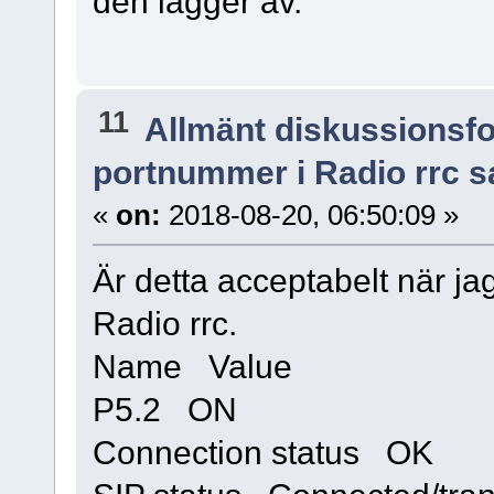
den lägger av.
11
Allmänt diskussionsf
portnummer i Radio rrc s
«
on:
2018-08-20, 06:50:09 »
Är detta acceptabelt när jag
Radio rrc.
Name Value
P5.2 ON
Connection status OK