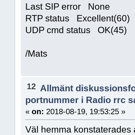
Last SIP error None
RTP status Excellent(60)
UDP cmd status OK(45
/Mats
12
Allmänt diskussionsf
portnummer i Radio rrc s
«
on:
2018-08-19, 19:53:25 »
Väl hemma konstaterades att