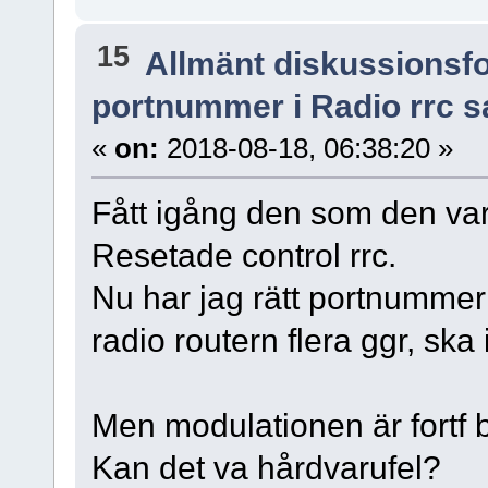
15
Allmänt diskussionsf
portnummer i Radio rrc s
«
on:
2018-08-18, 06:38:20 »
Fått igång den som den var 
Resetade control rrc.
Nu har jag rätt portnummer ö
radio routern flera ggr, sk
Men modulationen är fortf b
Kan det va hårdvarufel?