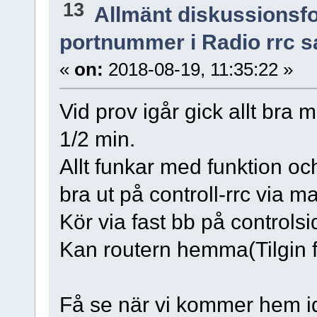
13
Allmänt diskussionsf
portnummer i Radio rrc s
«
on:
2018-08-19, 11:35:22 »
Vid prov igår gick allt bra 
1/2 min.
Allt funkar med funktion och
bra ut på controll-rrc via m
Kör via fast bb på controlsi
Kan routern hemma(Tilgin frå
Få se när vi kommer hem i