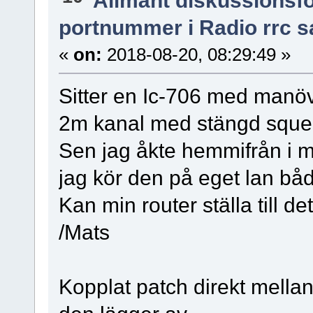
Allmänt diskussionsf
portnummer i Radio rrc s
«
on:
2018-08-20, 08:29:49 »
Sitter en Ic-706 med manöve
2m kanal med stängd sque
Sen jag åkte hemmifrån i m
jag kör den på eget lan båd
Kan min router ställa till de
/Mats
Kopplat patch direkt mella