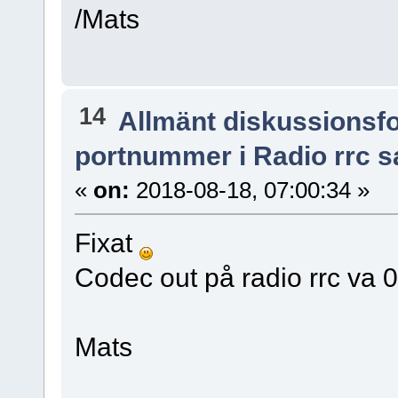
/Mats
14
Allmänt diskussionsf
portnummer i Radio rrc s
«
on:
2018-08-18, 07:00:34 »
Fixat
Codec out på radio rrc va 
Mats