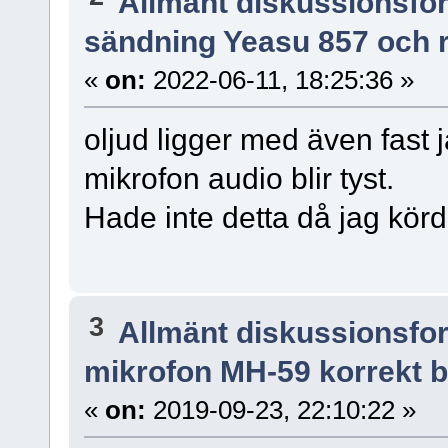
Allmänt diskussionsfo
sändning Yeasu 857 och r
«
on:
2022-06-11, 18:25:36 »
oljud ligger med även fast j
mikrofon audio blir tyst.
Hade inte detta då jag kör
3
Allmänt diskussionsfo
mikrofon MH-59 korrekt by
«
on:
2019-09-23, 22:10:22 »