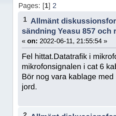
Pages: [
1
]
2
1
Allmänt diskussionsfo
sändning Yeasu 857 och r
«
on:
2022-06-11, 21:55:54 »
Fel hittat.Datatrafik i mikrof
mikrofonsignalen i cat 6 kabl
Bör nog vara kablage med ba
jord.
2