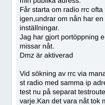
min publika adress.
Får starta om radio rrc ofta 
igen,undrar om nån har en l
inställningar.
Jag har gjort portöppning e
missar nåt.
Dmz är aktiverad
Vid sökning av rrc via manag
st radio med samma ip adr
test nu på separat testroute
varje.Kan det vara nåt tok