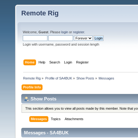
Remote Rig
Welcome,
Guest
. Please
login
or
register
.
Login with username, password and session length
Home
Help
Search
Login
Register
Remote Rig
»
Profile of SA4BUK
»
Show Posts
»
Messages
Profile Info
Show Posts
This section allows you to view all posts made by this member. Note that y
Messages
Topics
Attachments
Messages - SA4BUK